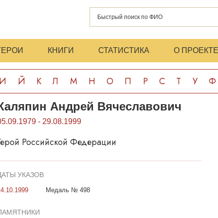
ГЕРОИ
КНИГИ
СТАТИСТИКА
О ПРОЕКТ
И
Й
К
Л
М
Н
О
П
Р
С
Т
У
Ф
Каляпин Андрей Вячеславович
05.09.1979 - 29.08.1999
Герой Российской Федерации
ДАТЫ УКАЗОВ
14.10.1999
Медаль № 498
ПАМЯТНИКИ