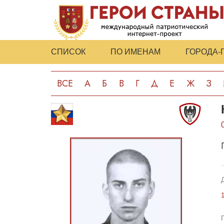
СПИСОК
ПО ИМЕНАМ
ГОРОДА-
ВСЕ
А
Б
В
Г
Д
Е
Ж
З