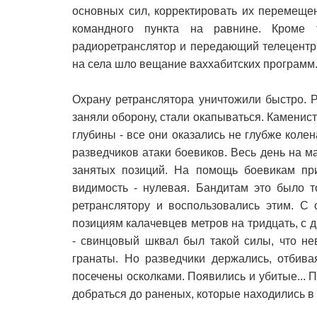
основных сил, корректировать их перемеще
командного пункта на равнине. Кроме 
радиоретранслятор и передающий телецентр 
на села шло вещание ваххабитских программ
Охрану ретранслятора уничтожили быстро. Р
заняли оборону, стали окапываться. Каменис
глубины - все они оказались не глубже коле
разведчиков атаки боевиков. Весь день на м
занятых позиций. На помощь боевикам при
видимость - нулевая. Бандитам это было т
ретранслятору и воспользовались этим. С 
позициям калачевцев метров на тридцать, с д
- свинцовый шквал был такой силы, что не
гранаты. Но разведчики держались, отбива
посечены осколками. Появились и убитые... П
добраться до раненых, которые находились в с