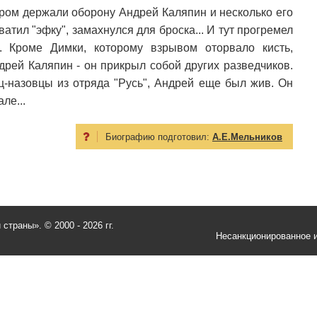
тором держали оборону Андрей Каляпин и несколько его
атил "эфку", замахнулся для броска... И тут прогремел
. Кроме Димки, которому взрывом оторвало кисть,
дрей Каляпин - он прикрыл собой других разведчиков.
ц-назовцы из отряда "Русь", Андрей еще был жив. Он
ле...
Биографию подготовил:
А.Е.Мельников
и страны».
© 2000 - 2026 гг.
Несанкционированное и