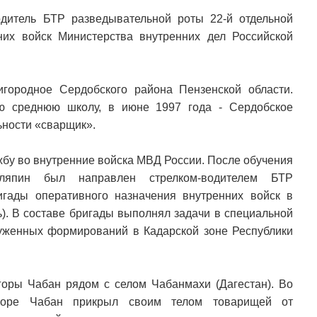
одитель БТР разведывательной роты 22-й отдельной
них войск Министерства внутренних дел Российской
городное Сердобского района Пензенской области.
ую среднюю школу, в июне 1997 года - Сердобское
ности «сварщик».
жбу во внутренние войска МВД России. После обучения
ляпин был направлен стрелком-водителем БТР
игады оперативного назначения внутренних войск в
ь). В составе бригады выполнял задачи в специальной
уженных формирований в Кадарской зоне Республики
 горы Чабан рядом с селом Чабанмахи (Дагестан). Во
горе Чабан прикрыл своим телом товарищей от