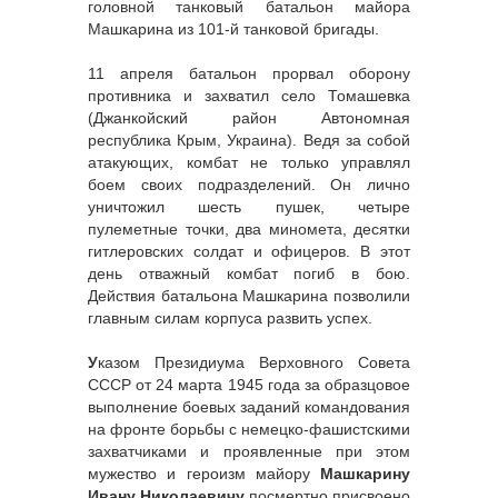
головной танковый батальон майора
Машкарина из 101-й танковой бригады.
11 апреля батальон прорвал оборону
противника и захватил село Томашевка
(Джанкойский район Автономная
республика Крым, Украина). Ведя за собой
атакующих, комбат не только управлял
боем своих подразделений. Он лично
уничтожил шесть пушек, четыре
пулеметные точки, два миномета, десятки
гитлеровских солдат и офицеров. В этот
день отважный комбат погиб в бою.
Действия батальона Машкарина позволили
главным силам корпуса развить успех.
У
казом Президиума Верховного Совета
СССР от 24 марта 1945 года за образцовое
выполнение боевых заданий командования
на фронте борьбы с немецко-фашистскими
захватчиками и проявленные при этом
мужество и героизм майору
Машкарину
Ивану Николаевичу
посмертно присвоено