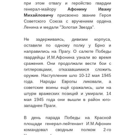
при этом отвагу и геройство гвардии
генерал-майору
Афонину Ивану
Михайловичу
присвоено звание Героя
Советского Союза с вручением ордена
Ленина и медали "Золотая Звезда".
Не задерживаясь, дивизии корпуса,
оставили по одному полку у Брно и
направились на Прагу. О салюте Победы
гвардейцы И.М.Афонина узнали во время
сражения. Они продолжали вести бои с
гитлеровцами, отказавшимися сложить
оружие. Наступление шло 10-12 мая 1945
года. Народы Европы ликовали, а
советские воины ещё сражались, шли на
штурм вражеских позиций и умирали. 14
мая 1945 года они вышли в район юго-
западнее Праги.
В день парада Победы на Красной
площади генерал-лейтенант И.М.Афонин
командовал сводным полком 2-го