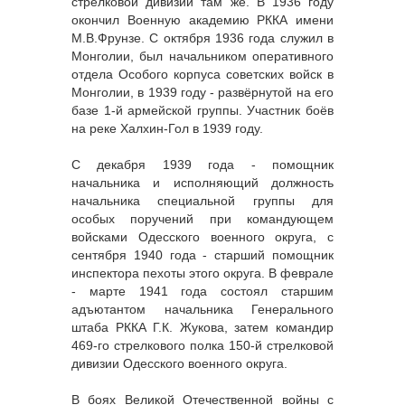
стрелковой дивизии там же. В 1936 году
окончил Военную академию РККА имени
М.В.Фрунзе. С октября 1936 года служил в
Монголии, был начальником оперативного
отдела Особого корпуса советских войск в
Монголии, в 1939 году - развёрнутой на его
базе 1-й армейской группы. Участник боёв
на реке Халхин-Гол в 1939 году.
С декабря 1939 года - помощник
начальника и исполняющий должность
начальника специальной группы для
особых поручений при командующем
войсками Одесского военного округа, с
сентября 1940 года - старший помощник
инспектора пехоты этого округа. В феврале
- марте 1941 года состоял старшим
адъютантом начальника Генерального
штаба РККА Г.К. Жукова, затем командир
469-го стрелкового полка 150-й стрелковой
дивизии Одесского военного округа.
В боях Великой Отечественной войны с