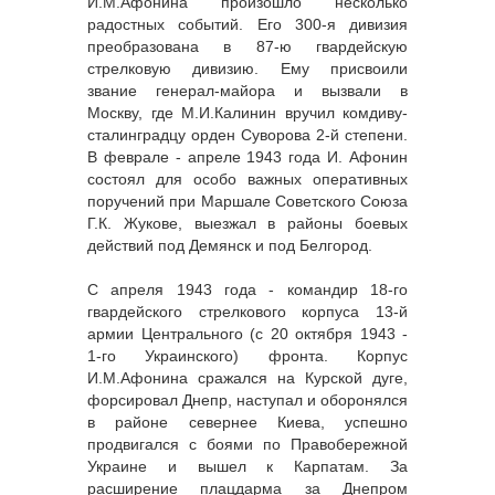
И.М.Афонина произошло несколько
радостных событий. Его 300-я дивизия
преобразована в 87-ю гвардейскую
стрелковую дивизию. Ему присвоили
звание генерал-майора и вызвали в
Москву, где М.И.Калинин вручил комдиву-
сталинградцу орден Суворова 2-й степени.
В феврале - апреле 1943 года И. Афонин
состоял для особо важных оперативных
поручений при Маршале Советского Союза
Г.К. Жукове, выезжал в районы боевых
действий под Демянск и под Белгород.
С апреля 1943 года - командир 18-го
гвардейского стрелкового корпуса 13-й
армии Центрального (с 20 октября 1943 -
1-го Украинского) фронта. Корпус
И.М.Афонина сражался на Курской дуге,
форсировал Днепр, наступал и оборонялся
в районе севернее Киева, успешно
продвигался с боями по Правобережной
Украине и вышел к Карпатам. За
расширение плацдарма за Днепром