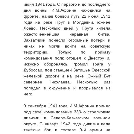
июня 1941 года. С первого и до последнего
дня войны И.М.Афонин находился на
фронте, начав боевой путь 22 июня 1941
года на реке Прут в Молдавии, южнее
Лоево. Несколько дней у Прута кипела
ожесточённейшая неравная битва.
Захватчики понесли огромные потери и
никак не могли войти на советскую
территорию. Только по приказу
командования полк отошел к Днестру и,
искусно обороняясь, громил врага у
Дубоссар, под станцией Затишье Одесской
железной дороги и на реке Южный Буг
севернее Николаева. Несколько раз
попадал в окружение и прорывался из
него.
9 сентября 1941 года И.М.Афонин принял
под своё командование 333-ю стрелковую
дивизии в Северо-Кавказском военном
округе. С января 1942 года дивизия вела
тяжёлые бои в составе 9-й армии на