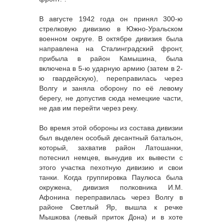
В августе 1942 года он принял 300-ю
стрелковую дивизию в Южно-Уральском
военном округе. В октябре дивизия была
направлена на Сталинградский фронт,
прибыла в район Камышина, была
включена в 5-ю ударную армию (затем в 2-
ю гвардейскую), переправилась через
Волгу и заняла оборону по её левому
берегу, не допустив сюда немецкие части,
не дав им перейти через реку.
Во время этой обороны из состава дивизии
был выделен особый десантный батальон,
который, захватив район Латошанки,
потеснил немцев, вынудив их вывести с
этого участка пехотную дивизию и свои
танки. Когда группировка Паулюса была
окружена, дивизия полковника И.М.
Афонина переправилась через Волгу в
районе Светлый Яр, вышла к речке
Мышкова (левый приток Дона) и в хоте