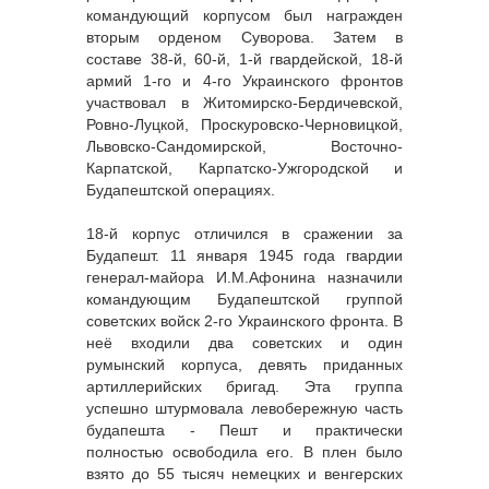
командующий корпусом был награжден
вторым орденом Суворова. Затем в
составе 38-й, 60-й, 1-й гвардейской, 18-й
армий 1-го и 4-го Украинского фронтов
участвовал в Житомирско-Бердичевской,
Ровно-Луцкой, Проскуровско-Черновицкой,
Львовско-Сандомирской, Восточно-
Карпатской, Карпатско-Ужгородской и
Будапештской операциях.
18-й корпус отличился в сражении за
Будапешт. 11 января 1945 года гвардии
генерал-майора И.М.Афонина назначили
командующим Будапештской группой
советских войск 2-го Украинского фронта. В
неё входили два советских и один
румынский корпуса, девять приданных
артиллерийских бригад. Эта группа
успешно штурмовала левобережную часть
будапешта - Пешт и практически
полностью освободила его. В плен было
взято до 55 тысяч немецких и венгерских