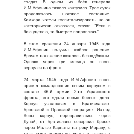
солдат. В одном из боёв генерала
И.М.Афонина тяжело контузило. Трое суток
продолжалось шоковое состояние.
Комкора хотели госпитализировать, но он
категорически отказался, сказав: "Если в
бою уцелею, то быстрее поправлюсь".
В этом сражении 24 января 1945 года
И.М.Афонин получил тяжёлое ранение.
Врачам положение казалось безнадёжным.
Однако через три месяца он вновь
вернулся на фронт.
24 марта 1945 года И.М.Афонин вновь
принял командование своим корпусом в
составе 46-й армии 2-го Украинского
фронта, его ждали новые боевые дела.
Корпус участвовал в Братиславско-
Брновской и Пражской операциях. Из-под
Вены корпус, переправившись через
Дунай, от Братиславы совершил бросок
через Малые Карпаты на реку Мораву, с
ходу смял прикрытие врага и вышел к