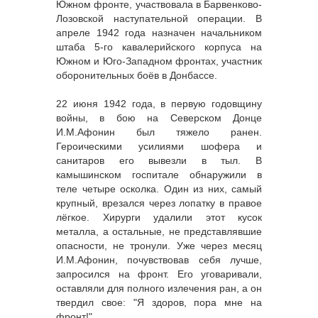
Южном фронте, участвовала в Барвенково-
Лозовской наступательной операции. В
апреле 1942 года назначен начальником
штаба 5-го кавалерийского корпуса на
Южном и Юго-Западном фронтах, участник
оборонительных боёв в Донбассе.
22 июня 1942 года, в первую годовщину
войны, в бою на Северском Донце
И.М.Афонин был тяжело ранен.
Героическими усилиями шофера и
санитаров его вывезли в тыл. В
камышинском госпитале обнаружили в
теле четыре осколка. Один из них, самый
крупный, врезался через лопатку в правое
лёгкое. Хирурги удалили этот кусок
металла, а остальные, не представлявшие
опасности, не тронули. Уже через месяц
И.М.Афонин, почувствовав себя лучше,
запросился на фронт. Его уговаривали,
оставляли для полного излечения ран, а он
твердил свое: "Я здоров, пора мне на
фронт!".