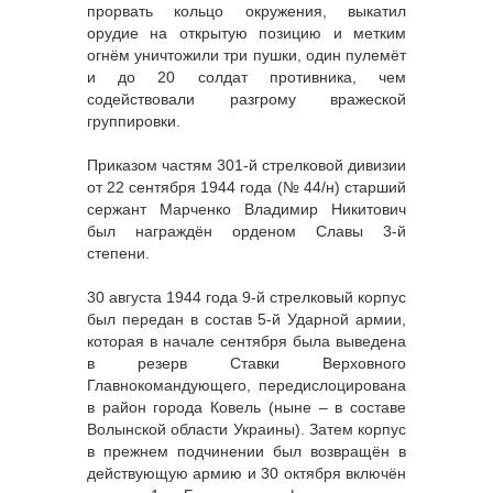
прорвать кольцо окружения, выкатил
орудие на открытую позицию и метким
огнём уничтожили три пушки, один пулемёт
и до 20 солдат противника, чем
содействовали разгрому вражеской
группировки.
Приказом частям 301-й стрелковой дивизии
от 22 сентября 1944 года (№ 44/н) старший
сержант Марченко Владимир Никитович
был награждён орденом Славы 3-й
степени.
30 августа 1944 года 9-й стрелковый корпус
был передан в состав 5-й Ударной армии,
которая в начале сентября была выведена
в резерв Ставки Верховного
Главнокомандующего, передислоцирована
в район города Ковель (ныне – в составе
Волынской области Украины). Затем корпус
в прежнем подчинении был возвращён в
действующую армию и 30 октября включён