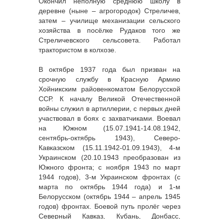
Окончил неполную среднюю школу в
деревне (ныне – агрогородок) Стреличев,
затем – училище механизации сельского
хозяйства в посёлке Рудаков того же
Стреличевского сельсовета. Работал
трактористом в колхозе.
В октябре 1937 года был призван на
срочную службу в Красную Армию
Хойникским райовенкоматом Белорусской
ССР. К началу Великой Отечественной
войны служил в артиллерии, с первых дней
участвовал в боях с захватчиками. Воевал
на Южном (15.07.1941-14.08.1942,
сентябрь-октябрь 1943), Северо-
Кавказском (15.11.1942-01.09.1943), 4-м
Украинском (20.10.1943 преобразован из
Южного фронта; с ноября 1943 по март
1944 годов), 3-м Украинском фронтах (с
марта по октябрь 1944 года) и 1-м
Белорусском (октябрь 1944 – апрель 1945
годов) фронтах. Боевой путь пролёг через
Северный Кавказ, Кубань, Донбасс,