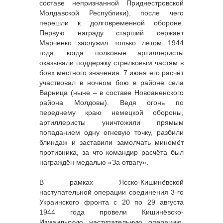
составе непризнанной Приднестровской
Молдавской Республики), после чего
перешли к долговременной обороне.
Первую награду старший сержант
Марченко заслужил только летом 1944
года, когда полковые артиллеристы
оказывали поддержку стрелковым частям в
боях местного значения. 7 июня его расчёт
участвовал в ночном бою в районе села
Варница (ныне – в составе Новоаненского
района Молдовы). Ведя огонь по
переднему краю немецкой обороны,
артиллеристы уничтожили прямым
попаданием одну огневую точку, разбили
блиндаж и заставили замолчать миномёт
противника, за что командир расчёта был
награждён медалью «За отвагу».
В рамках Ясско-Кишинёвской
наступательной операции соединения 3-го
Украинского фронта с 20 по 29 августа
1944 года провели Кишинёвско-
Измаильскую наступательную операцию.