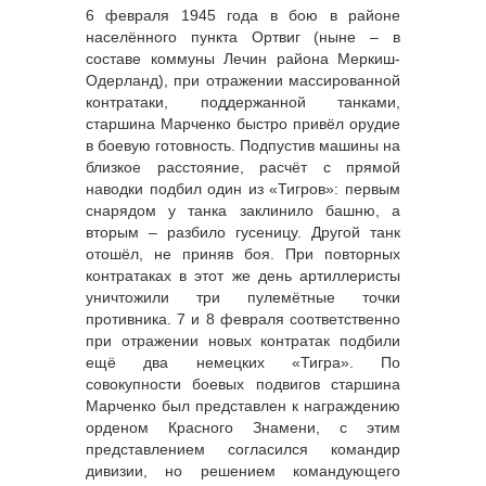
6 февраля 1945 года в бою в районе
населённого пункта Ортвиг (ныне – в
составе коммуны Лечин района Меркиш-
Одерланд), при отражении массированной
контратаки, поддержанной танками,
старшина Марченко быстро привёл орудие
в боевую готовность. Подпустив машины на
близкое расстояние, расчёт с прямой
наводки подбил один из «Тигров»: первым
снарядом у танка заклинило башню, а
вторым – разбило гусеницу. Другой танк
отошёл, не приняв боя. При повторных
контратаках в этот же день артиллеристы
уничтожили три пулемётные точки
противника. 7 и 8 февраля соответственно
при отражении новых контратак подбили
ещё два немецких «Тигра». По
совокупности боевых подвигов старшина
Марченко был представлен к награждению
орденом Красного Знамени, с этим
представлением согласился командир
дивизии, но решением командующего