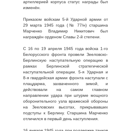
артиллерией корпуса статус награды был
изменён.
Приказом войскам 5-й Ударной армии от
29 марта 1945 года (№ 77/н) старшина
Марченко Владимир Никитович был
награждён орденом Славы 2-й степени.
С 16 по 19 апреля 1945 года войска 1-го
Белорусского фронта провели Зееловско-
Берлинскую наступательную операцию в
рамках Берлинской стратегической
наступательной операции. 5-я Ударная и
8-я гвардейская армии фронта наступали с
плацдарма, захваченного зимой, и
действовали на самом главном
направлении удара при штурме мощного
оборонительного узла вражеской обороны
на Зееловских высотах, прикрывавших
подступы к Берлину. Старшина Марченко
отличился в первый день наступления.
16 января 1945 года при поддержке танков