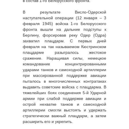
в состав 1-го Белорусского фронта.
В результате Висло-Одерской
наступательной операции (12 января – 3
февраля 1945) войска 1-го Белорусского
фронта вышли на дальние подступы к
Берлину, форсировав реку Одер (Одра)
захватил плацдарм. С первых дней
февраля на так называемом Кюстринском
плацдарме разыгралось жестокое
сражение. Наращивая силы, немецкое
командование концентрированными
ударами танков и самоходной артиллерии
при массированной поддержке авиации
пыталось в многочисленных контратаках
выдавить советские войска с плацдарма. В
тяжелейших боях соединения 5-й Ударной
армии при слабой поддержке авиации и
острой нехватке танков и самоходной
артиллерии смогли выстоять и удержать
стратегически важный плацдарм, а затем
расширить его и укрепить.