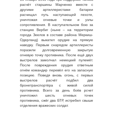
расчёт старшины Марченко вместе с
другими артиллеристами батареи
расчищал путь наступающей пехоте,
уничтожая огневые точки и узлы
сопротивления. В наступательном бою за
станцию Вербиг (ныне – на территории
города Зеелов в составе района Меркиш-
Одерланд) выкатил орудие на прямую
наводку. Первым снарядом артиллеристы
поразили долговременную закрытую
огневую точку противника. После ещё двух
выстрелов замолчал немецкий пулемёт.
После повреждения орудия ответным
огнём командир перевёл его на запасную
позицию. Поведя вновь огонь, с первых
выстрелов расчёт подбил два
бронетранспортёра с живой силой
противника. Всего за день боёв рсчет
уничтожил шесть огневых точек
противника, сжёг два БТР, истребил свыше
отделения вражеских солдат.