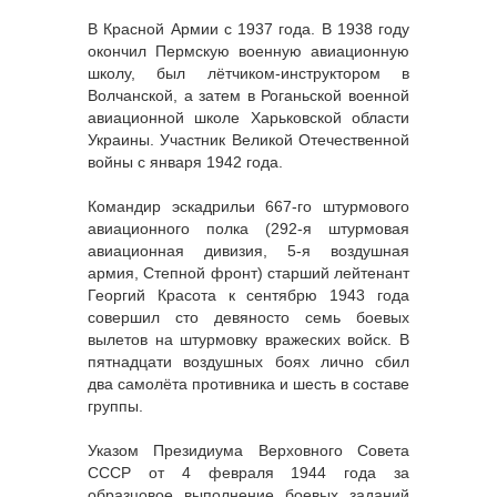
В Красной Армии с 1937 года. В 1938 году
окончил Пермскую военную авиационную
школу, был лётчиком-инструктором в
Волчанской, а затем в Роганьской военной
авиационной школе Харьковской области
Украины. Участник Великой Отечественной
войны с января 1942 года.
Командир эскадрильи 667-го штурмового
авиационного полка (292-я штурмовая
авиационная дивизия, 5-я воздушная
армия, Степной фронт) старший лейтенант
Георгий Красота к сентябрю 1943 года
совершил сто девяносто семь боевых
вылетов на штурмовку вражеских войск. В
пятнадцати воздушных боях лично сбил
два самолёта противника и шесть в составе
группы.
Указом Президиума Верховного Совета
СССР от 4 февраля 1944 года за
образцовое выполнение боевых заданий