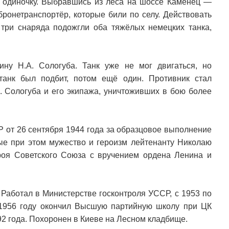
в одиночку. Выбравшись из леса на шоссе Каменец —
бронетранспортёр, которые били по селу. Действовать
три снаряда подожгли оба тяжёлых немецких танка,
ну Н.А. Сологуба. Танк уже не мог двигаться, но
танк был подбит, потом ещё один. Противник стал
А. Сологуба и его экипажа, уничтоживших в бою более
 от 26 сентября 1944 года за образцовое выполнение
е при этом мужество и героизм лейтенанту Николаю
роя Советского Союза с вручением ордена Ленина и
 Работал в Министерстве госконтроля УССР, с 1953 по
1956 году окончил Высшую партийную школу при ЦК
92 года. Похоронен в Киеве на Лесном кладбище.