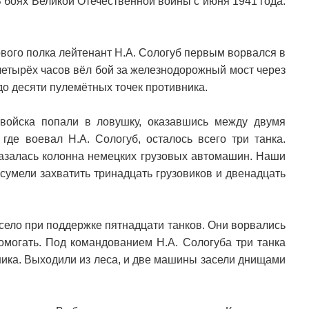
В боях Великой Отечественной войны с июня 1941 года.
ового полка лейтенант Н.А. Сологуб первым ворвался в
четырёх часов вёл бой за железнодорожный мост через
до десяти пулемётных точек противника.
войска попали в ловушку, оказавшись между двумя
 где воевал Н.А. Сологуб, осталось всего три танка.
казалась колонна немецких грузовых автомашин. Наши
сумели захватить тринадцать грузовиков и двенадцать
 село при поддержке пятнадцати танков. Они ворвались
омогать. Под командованием Н.А. Сологуба три танка
ника. Выходили из леса, и две машины засели днищами