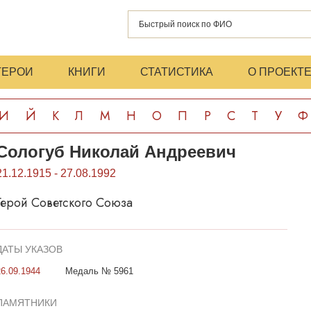
ГЕРОИ
КНИГИ
СТАТИСТИКА
О ПРОЕКТ
И
Й
К
Л
М
Н
О
П
Р
С
Т
У
Ф
Сологуб Николай Андреевич
21.12.1915 - 27.08.1992
Герой Советского Союза
ДАТЫ УКАЗОВ
26.09.1944
Медаль № 5961
ПАМЯТНИКИ