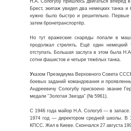
Н.А. Сологубу пришлось двигаться вперёд 
Брест, экипаж увидел два немецких танка и 
нужно было быстро и решительно. Первые 
затем бронетранспортёр.
Но тут вражеские снаряды попали в маши
продолжал стрелять. Ещё один немецкий 
отступать. Большая заслуга в этом была Н.
сотни фашистов и четыре тяжёлых танка.
У
казом Президиума Верховного Совета СССР
боевых заданий командования и проявленны
Андреевичу Сологубу присвоено звание Ге
медали "Золотая Звезда" (№ 5961).
С 1946 года майор Н.А. Сологуб — в запасе.
1974 год — директором средней школы. В 
КПСС. Жил в Киеве. Скончался 27 августа 19