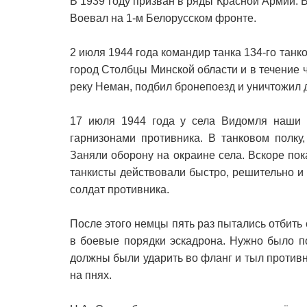
В 1939 году призван в ряды Красной Армии. 
Воевал на 1-м Белорусском фронте.
2 июля 1944 года командир танка 134-го танк
город Столбцы Минской области и в течение 
реку Неман, подбил бронепоезд и уничтожил 
17 июля 1944 года у села Видомля наши 
гарнизонами противника. В танковом полку,
Заняли оборону на окраине села. Вскоре по
танкисты действовали быстро, решительно и 
солдат противника.
После этого немцы пять раз пытались отбить
в боевые порядки эскадрона. Нужно было п
должны были ударить во фланг и тыл против
на пнях.