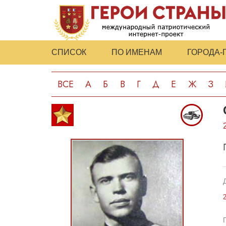
СПИСОК
ПО ИМЕНАМ
ГОРОДА-
ВСЕ
А
Б
В
Г
Д
Е
Ж
З