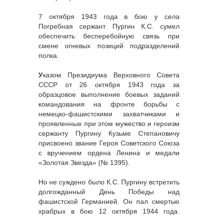
7 октября 1943 года в бою у села
Погребная сержант Пургин К.С. сумел
обеспечить бесперебойную связь при
смене огневых позиций подразделений
полка.
У
казом Президиума Верховного Совета
СССР от 26 октября 1943 года за
образцовое выполнение боевых заданий
командования на фронте борьбы с
немецко-фашистскими захватчиками и
проявленные при этом мужество и героизм
сержанту Пургину Кузьме Степановичу
присвоено звание Героя Советского Союза
с вручением ордена Ленина и медали
«Золотая Звезда» (№ 1395).
Но не суждено было К.С. Пургину встретить
долгожданный День Победы над
фашистской Германией. Он пал смертью
храбрых в бою 12 октября 1944 года.