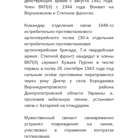
действующей армии с августа 1942 года.
Член ВКП(б) с 1944 года. Воевал на
Воронежском и Степном фронтах.
Командир отделения связи 1848-го
истребительно-противотанкового
артиллерийского полка (30-я отдельная
истребительно-противотанковая
артиллерийская бригада, 7-я гвардейская
армия, Степной фронт) кандидат в члены
ВКП(б) сержант Кузьма Пургин в числе
первых в полку 26 сентября 1943 года под
сильным огнём противника переправился
через реку Днепр у села Бородаевка
Верхнеднепровского района
Днепропетровской области Украины и,
проложив кабельную линию, установил
связь с батареей на плацдарме.
Мужественный связист своевременно
устранял повреждения на линии,
участвовал в отражении контратак
гитлеровцев.