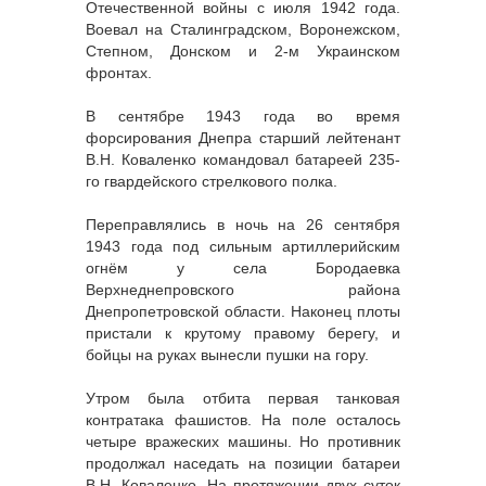
Отечественной войны с июля 1942 года.
Воевал на Сталинградском, Воронежском,
Степном, Донском и 2-м Украинском
фронтах.
В сентябре 1943 года во время
форсирования Днепра старший лейтенант
В.Н. Коваленко командовал батареей 235-
го гвардейского стрелкового полка.
Переправлялись в ночь на 26 сентября
1943 года под сильным артиллерийским
огнём у села Бородаевка
Верхнеднепровского района
Днепропетровской области. Наконец плоты
пристали к крутому правому берегу, и
бойцы на руках вынесли пушки на гору.
Утром была отбита первая танковая
контратака фашистов. На поле осталось
четыре вражеских машины. Но противник
продолжал наседать на позиции батареи
В.Н. Коваленко. На протяжении двух суток