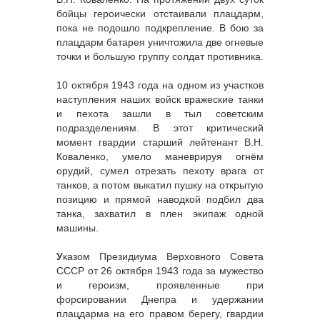
бойцы героически отстаивали плацдарм,
пока не подошло подкрепление. В бою за
плацдарм батарея уничтожила две огневые
точки и большую группу солдат противника.
10 октября 1943 года на одном из участков
наступления наших войск вражеские танки
и пехота зашли в тыл советским
подразделениям. В этот критический
момент гвардии старший лейтенант В.Н.
Коваленко, умело маневрируя огнём
орудий, сумел отрезать пехоту врага от
танков, а потом выкатил пушку на открытую
позицию и прямой наводкой подбил два
танка, захватил в плен экипаж одной
машины.
У
казом Президиума Верховного Совета
СССР от 26 октября 1943 года за мужество
и героизм, проявленные при
форсировании Днепра и удержании
плацдарма на его правом берегу, гвардии