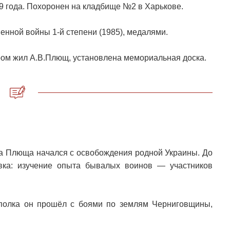
99 года. Похоронен на кладбище №2 в Харькове.
енной войны 1-й степени (1985), медалями.
ором жил А.В.Плющ, установлена мемориальная доска.
ра Плюща начался с освобождения родной Украины. До
вка: изучение опыта бывалых воинов — участников
о полка он прошёл с боями по землям Черниговщины,