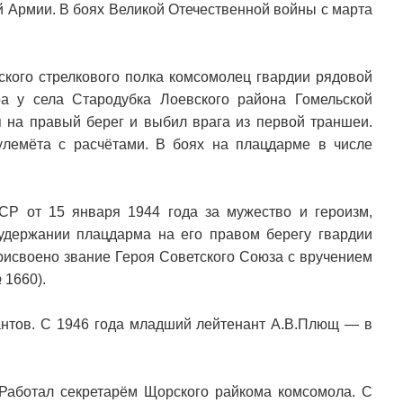
й Армии. В боях Великой Отечественной войны с марта
йского стрелкового полка комсомолец гвардии рядовой
 у села Стародубка Лоевского района Гомельской
я на правый берег и выбил врага из первой траншеи.
улемёта с расчётами. В боях на плацдарме в числе
Р от 15 января 1944 года за мужество и героизм,
держании плацдарма на его правом берегу гвардии
исвоено звание Героя Советского Союза с вручением
 1660).
антов. С 1946 года младший лейтенант А.В.Плющ — в
Работал секретарём Щорского райкома комсомола. С