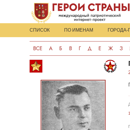
СПИСОК
ПО ИМЕНАМ
ГОРОДА-
ВСЕ
А
Б
В
Г
Д
Е
Ж
З