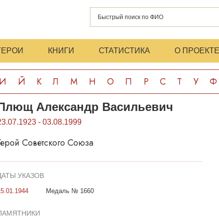
ГЕРОИ
КНИГИ
СТАТИСТИКА
О ПРОЕКТ
И
Й
К
Л
М
Н
О
П
Р
С
Т
У
Ф
Плющ Александр Васильевич
23.07.1923 - 03.08.1999
Герой Советского Союза
ДАТЫ УКАЗОВ
15.01.1944
Медаль № 1660
ПАМЯТНИКИ