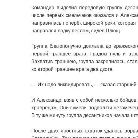
Командир выделил передовую группу десан
числе первых смельчаков оказался и Алекс
направилась поперёк широкой реки, которая 
направляя лодку веслом, сидел Плющ.
Группа благополучно доплыла до вражеског
первой траншее врага. Градом пуль и взр
Захватив траншею, группа закрепилась, ста
ко второй траншее врага два дзота.
— Их надо ликвидировать, — сказал старший
И Александр, взяв с собой несколько бойцов,
храбрецам. Они сумели подползти незамече
В ту же минуту группа десантников начала ш
После двух яростных схваток удалось ворва