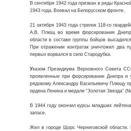
В сентября 1942 года призван в ряды Красно
1943 года. Воевал на Белорусском фронте.
21 октября 1943 года стрелок 118-го гварде
А.В. Плющ во время форсирования Днепра
области в составе группы бойцов высадилс
При отражении контратак уничтожил два п
первых ворвался в село Стародубка.
У
казом Президиума Верховного Совета ССС
проявленные при форсировании Днепра и у
рядовому Александру Васильевичу Плющу пр
ордена Ленина и медали "Золотая Звезда" (№
В 1944 году окончил курсы младших лейтен
запасе.
Жил в городе Щорс Черниговской области. 