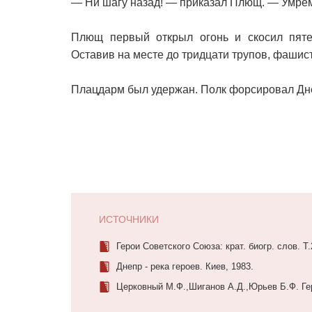
— Ни шагу назад! — приказал Плющ. — Умрём,
Плющ первый открыл огонь и скосил пяте
Оставив на месте до тридцати трупов, фашис
Плацдарм был удержан. Полк форсировал Дн
ИСТОЧНИКИ
Герои Советского Союза: крат. биогр. слов. Т.
Днепр - река героев. Киев, 1983.
Церковный М.Ф.,Шиганов А.Д.,Юрьев Б.Ф. Ге