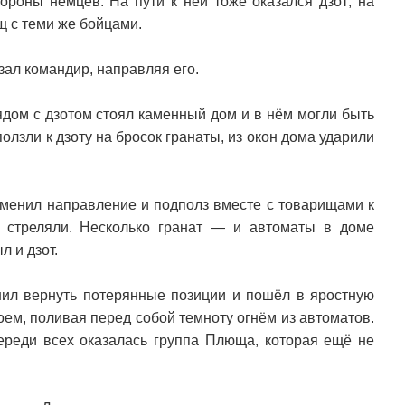
ороны немцев. На пути к ней тоже оказался дзот; на
 с теми же бойцами.
зал командир, направляя его.
ядом с дзотом стоял каменный дом и в нём могли быть
ползли к дзоту на бросок гранаты, из окон дома ударили
менил направление и подполз вместе с товарищами к
е стреляли. Несколько гранат — и автоматы в доме
л и дзот.
ешил вернуть потерянные позиции и пошёл в яростную
оем, поливая перед собой темноту огнём из автоматов.
переди всех оказалась группа Плюща, которая ещё не