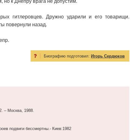
 но к Днепру врага не допустим.
рых гитлеровцев. Дружно ударили и его товарищи.
ты повернули назад.
епр.
Биографию подготовил:
Игорь Сердюков
2. – Москва, 1988.
роев подвиги бессмертны.- Киев:1982