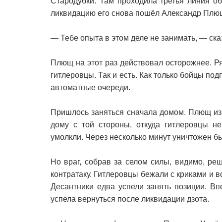
Стародубки. Там проходила третья линия об
ликвидацию его снова пошёл Александр Плющ
— Тебе опыта в этом деле не занимать, — ска
Плющ на этот раз действовал осторожнее. Р
гитлеровцы. Так и есть. Как только бойцы под
автоматные очереди.
Пришлось заняться сначала домом. Плющ из
дому с той стороны, откуда гитлеровцы н
умолкли. Через несколько минут уничтожен бы
Но враг, собрав за селом силы, видимо, р
контратаку. Гитлеровцы бежали с криками и в
Десантники едва успели занять позиции. В
успела вернуться после ликвидации дзота.