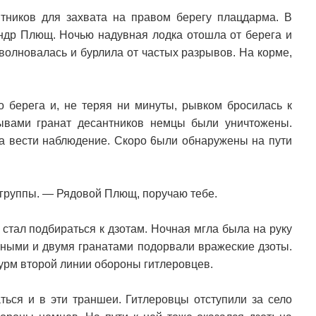
тников для захвата на правом берегу плацдарма. В
андр Плющ. Ночью надувная лодка отошла от берега и
волновалась и бурлила от частых разрывов. На корме,
о берега и, не теряя ни минуты, рывком бросилась к
ывами гранат десантников немцы были уничтожены.
ла вести наблюдение. Скоро 6ыли обнаружены на пути
 группы. — Рядовой Плющ, поручаю тебе.
 стал подбираться к дзотам. Ночная мгла была на руку
нными и двумя гранатами подорвали вражеские дзоты.
турм второй линии обороны гитлеровцев.
ться и в эти траншеи. Гитлеровцы отступили за село