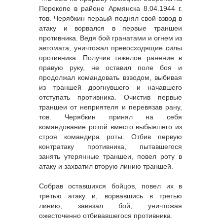
Перекопе в районе Армянска 8.04.1944 г.
тов. Черябкин пераый поднял свой взвод в
атаку и ворвался в первые траншеи
противника. Ведя бой гранатами и огнем из
автомата, уничтожал превосходящие силы
противника. Получив тяжелое ранение в
правую руку, не оставил поле боя и
продолжал командовать взводом, выбивая
из траншей дрогнувшего и начавшего
отступать противника. Очистив первые
траншеи от неприятеля и перевязав рану,
тов. Черябкин принял на себя
командование ротой вместо выбывшего из
строя командира роты. Отбив первую
контратаку противника, пытавшегося
занять утерянные траншеи, повел роту в
атаку и захватил вторую линию траншей.
Собрав оставшихся бойцов, повел их в
третью атаку и, ворвавшись в третью
линию, завязал бой, уничтожая
ожесточенно отбивавшегося противника.