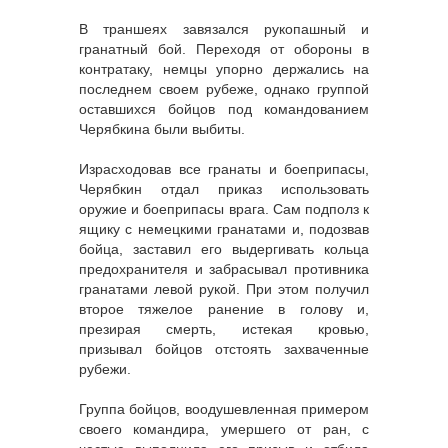
В траншеях завязался рукопашный и
гранатный бой. Переходя от обороны в
контратаку, немцы упорно держались на
последнем своем рубеже, однако группой
оставшихся бойцов под командованием
Черябкина были выбиты.
Израсходовав все гранаты и боеприпасы,
Черябкин отдал приказ использовать
оружие и боеприпасы врага. Сам подполз к
ящику с немецкими гранатами и, подозвав
бойца, заставил его выдергивать кольца
предохранителя и забрасывал противника
гранатами левой рукой. При этом получил
второе тяжелое ранение в голову и,
презирая смерть, истекая кровью,
призывал бойцов отстоять захваченные
рубежи.
Группа бойцов, воодушевленная примером
своего командира, умершего от ран, с