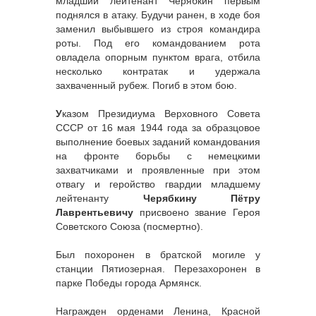
младший лейтенант Черябкин первым
поднялся в атаку. Будучи ранен, в ходе боя
заменил выбывшего из строя командира
роты. Под его командованием рота
овладела опорным пунктом врага, отбила
несколько контратак и удержала
захваченный рубеж. Погиб в этом бою.
У
казом Президиума Верховного Совета
СССР от 16 мая 1944 года за образцовое
выполнение боевых заданий командования
на фронте борьбы с немецкими
захватчиками и проявленные при этом
отвагу и геройство гвардии младшему
лейтенанту
Черябкину Пётру
Лаврентьевичу
присвоено звание Героя
Советского Союза (посмертно).
Был похоронен в братской могиле у
станции Пятиозерная. Перезахоронен в
парке Победы города Армянск.
Награжден орденами Ленина, Красной