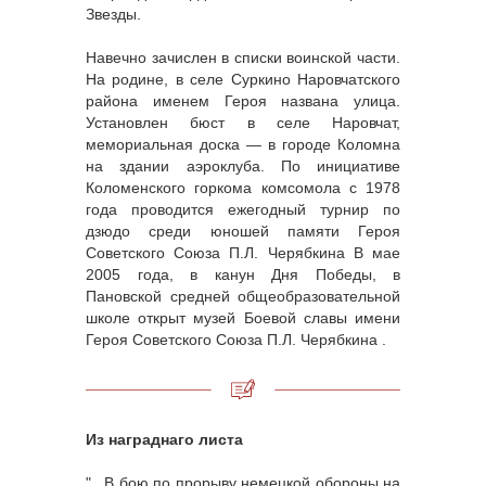
Звезды.
Навечно зачислен в списки воинской части.
На родине, в селе Суркино Наровчатского
района именем Героя названа улица.
Установлен бюст в селе Наровчат,
мемориальная доска — в городе Коломна
на здании аэроклуба. По инициативе
Коломенского горкома комсомола с 1978
года проводится ежегодный турнир по
дзюдо среди юношей памяти Героя
Советского Союза П.Л. Черябкина В мае
2005 года, в канун Дня Победы, в
Пановской средней общеобразовательной
школе открыт музей Боевой славы имени
Героя Советского Союза П.Л. Черябкина .
Из награднаго листа
"...В бою по прорыву немецкой обороны на