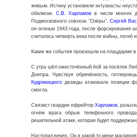
живым. Истину установили энтузиасты неуста
обелиске.
С.В. Харламов
в числе многих д
Подмосковного совхоза "Озёры".
Сергей Вас
он осенью 1943 года, после форсирования ш
считалось четверть века после войны, погиб 
Какие же события произошли на плацдарме в 
С утра шёл ожесточённый бой за посёлок Лю
Днепра. Чувствуя обречённость, гитлеровц
Кудрявицкого
дважды атаковала позиции фа
смогла.
Связист гвардии ефрейтор
Харламов
, разыс
огнём врага обрыв телефонного провода
решительной атаке, которая будет поддержан
Наступил вечер. Он в какой-то мере маскиро