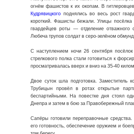
огнём фашистов к их окопам. В гитлеровце
Кудрявицкого
поднялись во весь рост гвар
короткий. Фашисты бежали. Улицы посёлка
гвардейцев роты — отделение отважного
Любеча трупов солдат в серо-зелёном обмун
С наступлением ночи 26 сентября посёлок 
стрелкового полка стали готовиться к форси
просматривалась вверх и вниз на 35-40 килом
Двое суток шла подготовка. Заместитель к
Трубицын провёл в ротах открытые парт
беспартийными. На повестке дня стоял од
Днепра и затем в бою за Правобережный пла
Сапёры готовили переправочные средства. 
его готовность, обеспечение оружием и бое
том берегу.