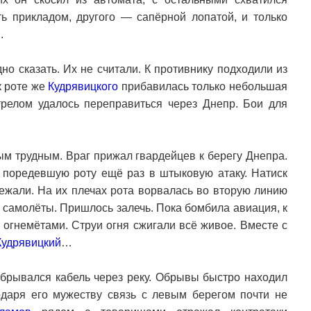
ь прикладом, другого — сапёрной лопатой, и только
.
но сказать. Их не считали. К противнику подходили из
к роте же
Кудрявицкого
прибавилась только небольшая
трелом удалось переправиться через Днепр. Бои для
ым трудным. Враг прижал гвардейцев к берегу Днепра.
 поредевшую роту ещё раз в штыковую атаку. Натиск
ежали. На их плечах рота ворвалась во вторую линию
 самолёты. Пришлось залечь. Пока бомбила авиация, к
 огнемётами. Струи огня сжигали всё живое. Вместе с
Кудрявицкий
…
 обрывался кабель через реку. Обрывы быстро находил
одаря его мужеству связь с левым берегом почти не