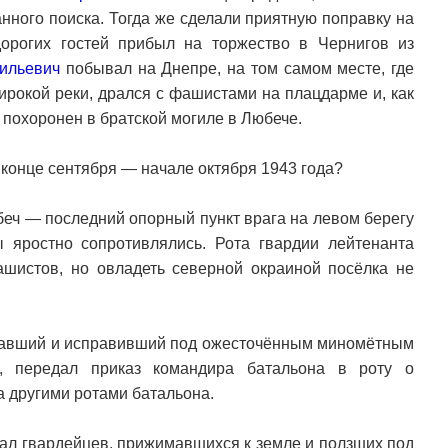
нного поиска. Тогда же сделали приятную поправку на
орогих гостей прибыл на торжество в Чернигов из
ильевич
побывал на Днепре, на том самом месте, где
ирокой реки, дрался с фашистами на плацдарме и, как
и похоронен в братской могиле в Любече.
конце сентября — начале октября 1943 года?
беч — последний опорный пункт врага на левом берегу
ы яростно сопротивлялись. Рота гвардии лейтенанта
шистов, но овладеть северной окраиной посёлка не
кавший и исправивший под ожесточённым миномётным
, передал приказ командира батальона в роту о
а другими ротами батальона.
вал гвардейцев, прижимавшихся к земле и ползших под