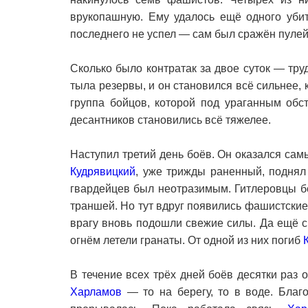
врукопашную. Ему удалось ещё одного убит
последнего не успел — сам был сражён пулей
Сколько было контратак за двое суток — труд
тыла резервы, и он становился всё сильнее, 
группа бойцов, которой под ураганным обс
десантников становились всё тяжелее.
Наступил третий день боёв. Он оказался сам
Кудрявицкий
, уже трижды раненный, поднял
гвардейцев был неотразимым. Гитлеровцы б
траншей. Но тут вдруг появились фашистские
врагу вновь подошли свежие силы. Да ещё с
огнём летели гранаты. От одной из них погиб
В течение всех трёх дней боёв десятки раз
Харламов
— то на берегу, то в воде. Благ