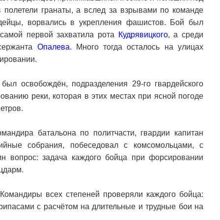
в полетели гранаты, а вслед за взрывами по команде
дейцы, ворвались в укрепления фашистов. Бой был
 самой первой захватила рота
Кудрявицкого
, а среди
 сержанта
Опалева
. Много тогда осталось на улицах
дировании.
был освобождён, подразделения 29-го гвардейского
рованию реки, которая в этих местах при ясной погоде
етров.
омандира батальона по политчасти, гвардии капитан
ийные собрания, побеседовал с комсомольцами, с
ин вопрос: задача каждого бойца при форсировании
цдарм.
Командиры всех степеней проверяли каждого бойца:
припасами с расчётом на длительные и трудные бои на