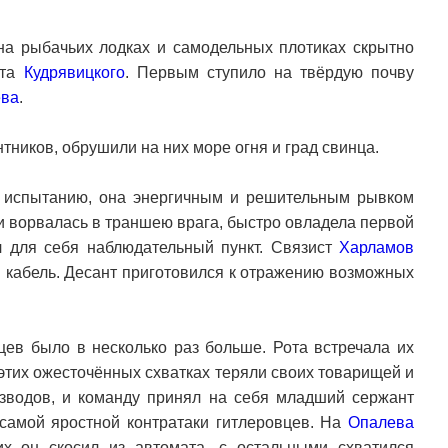
на рыбачьих лодках и самодельных плотиках скрытно
нта
Кудрявицкого
. Первым ступило на твёрдую почву
ева
.
тников, обрушили на них море огня и град свинца.
у испытанию, она энергичным и решительным рывком
и ворвалась в траншею врага, быстро овладела первой
 для себя наблюдательный пункт. Связист
Харламов
й кабель. Десант приготовился к отражению возможных
вцев было в несколько раз больше. Рота встречала их
этих ожесточённых схватках теряли своих товарищей и
взводов, и команду принял на себя младший сержант
 самой яростной контратаки гитлеровцев. На
Опалева
х он скосил из автомата, с остальными схватился