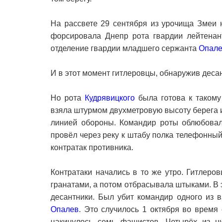
На рассвете 29 сентября из урочища Змеи 
форсировала Днепр рота гвардии лейтена
отделение гвардии младшего сержанта
Опал
И в этот момент гитлеровцы, обнаружив десан
Но рота
Кудрявицкого
была готова к таком
взяла штурмом двухметровую высоту берега 
линией обороны. Командир роты облюбовал
провёл через реку к штабу полка телефонны
контратак противника.
Контратаки начались в то же утро. Гитлеро
гранатами, а потом отбрасывала штыками. В 
десантники. Был убит командир одного из 
Опалев
. Это случилось 1 октября во время
накинулось семь фашистов. Четырёх из ни