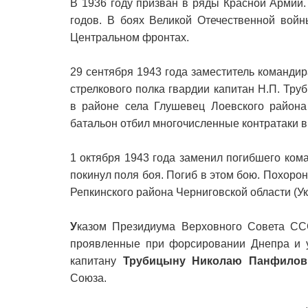
В 1936 году призван в ряды Красной Армии.
годов. В боях Великой Отечественной вой
Центральном фронтах.
29 сентября 1943 года заместитель командир
стрелкового полка гвардии капитан Н.П. Т
в районе села Глушевец Лоевского района
батальон отбил многочисленные контратаки в
1 октября 1943 года заменил погибшего кома
покинул поля боя. Погиб в этом бою. Похорон
Репкинского района Черниговской области (Ук
У
казом Президиума Верховного Совета ССС
проявленные при форсировании Днепра и у
капитану
Трубицыну Николаю Панфилов
Союза.