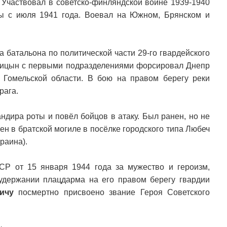
 Участвовал в советско-финляндской войне 1939-1940
ны с июля 1941 года. Воевал на Южном, Брянском и
а батальона по политической части 29-го гвардейского
рубицын с первыми подразделениями форсировал Днепр
 Гомельской области. В бою на правом берегу реки
рага.
ндира роты и повёл бойцов в атаку. Был ранен, но не
ен в братской могиле в посёлке городского типа Любеч
раина).
Р от 15 января 1944 года за мужество и героизм,
держании плацдарма на его правом берегу гвардии
ичу
посмертно присвоено звание Героя Советского