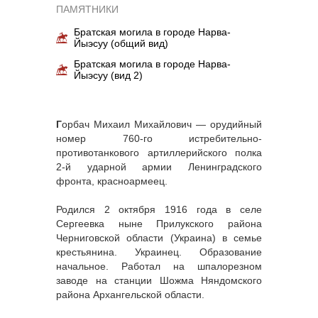
ПАМЯТНИКИ
Братская могила в городе Нарва-
Йыэсуу (общий вид)
Братская могила в городе Нарва-
Йыэсуу (вид 2)
Г
орбач Михаил Михайлович — орудийный
номер 760-го истребительно-
противотанкового артиллерийского полка
2-й ударной армии Ленинградского
фронта, красноармеец.
Родился 2 октября 1916 года в селе
Сергеевка ныне Прилукского района
Черниговской области (Украина) в семье
крестьянина. Украинец. Образование
начальное. Работал на шпалорезном
заводе на станции Шожма Няндомского
района Архангельской области.