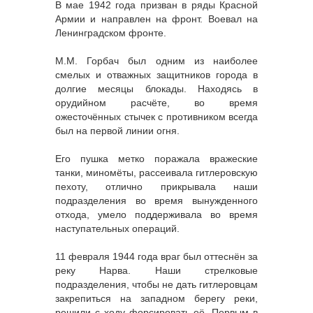
В мае 1942 года призван в ряды Красной
Армии и направлен на фронт. Воевал на
Ленинградском фронте.
М.М. Горбач был одним из наиболее
смелых и отважных защитников города в
долгие месяцы блокады. Находясь в
орудийном расчёте, во время
ожесточённых стычек с противником всегда
был на первой линии огня.
Его пушка метко поражала вражеские
танки, миномёты, рассеивала гитлеровскую
пехоту, отлично прикрывала наши
подразделения во время вынужденного
отхода, умело поддерживала во время
наступательных операций.
11 февраля 1944 года враг был оттеснён за
реку Нарва. Наши стрелковые
подразделения, чтобы не дать гитлеровцам
закрепиться на западном берегу реки,
решили с ходу форсировать её. Первым в