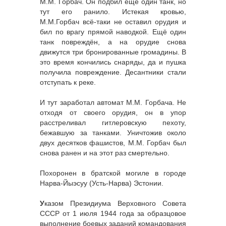
М.М. Горбач. Он подбил ещё один танк, но
тут его ранило. Истекая кровью,
М.М.Горбач всё-таки не оставил орудия и
бил по врагу прямой наводкой. Ещё один
танк повреждён, а на орудие снова
движутся три бронированные громадины. В
это время кончились снаряды, да и пушка
получила повреждение. Десантники стали
отступать к реке.
И тут заработал автомат М.М. Горбача. Не
отходя от своего орудия, он в упор
расстреливал гитлеровскую пехоту,
бежавшую за танками. Уничтожив около
двух десятков фашистов, М.М. Горбач был
снова ранен и на этот раз смертельно.
Похоронен в братской могиле в городе
Нарва-Йыэсуу (Усть-Нарва) Эстонии.
У
казом Президиума Верховного Совета
СССР от 1 июля 1944 года за образцовое
выполнение боевых заданий командования