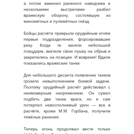
а потом заменил раненого наводчика и
несколькими выстрелами разбил
вражескую оборону, состоявшую из
миномётных и пулемётных гнёзд.
Бойцы расчёта прикрыли орудийным огнём
первые подразделения, форсировавшие
реку. Когда те заняли небольшой
плацдарм, вкатили свою пушку на обрыв и
закрепились на позиции. И вовремя! Вдали
показались вражеские танки.
Для небольшого десанта появление танков
грозило невыполнением боевой задачи.
Поэтому орудийный расчёт действовал с
неимоверным напряжением. Он сумел
подбить два танка врага, но и сам
потерпел невосполнимый урон — все в
расчёте, кроме М.М. Горбача, получили
тяжёлые ранения.
Теперь огонь продолжал вести только