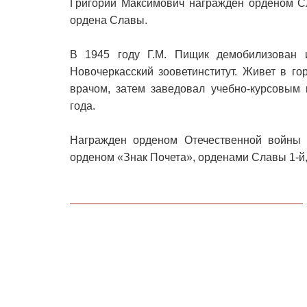
Григорий Максимович награждён орденом С
ордена Славы.
В 1945 году Г.М. Пищик демобилизован
Новочеркасский зооветинститут. Живет в г
врачом, затем заведовал учебно-курсовым
года.
Награжден орденом Отечественной войны 1
орденом «Знак Почета», орденами Славы 1-й, 