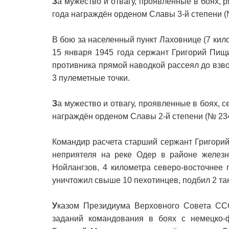
З
а мужество и отвагу, проявленные в боях,
года награждён орденом Славы 3-й степени (
В бою за населенный пункт Лаховнице (7 кил
15 января 1945 года сержант Григорий Пищи
противника прямой наводкой рассеял до взво
3 пулеметные точки.
З
а мужество и отвагу, проявленные в боях, 
награждён орденом Славы 2-й степени (№ 23
Командир расчета старший сержант Григори
неприятеля на реке Одер в районе железн
Нойлангзов, 4 километра северо-восточнее 
уничтожил свыше 10 пехотинцев, подбил 2 та
У
казом Президиума Верховного Совета СС
заданий командования в боях с немецко-