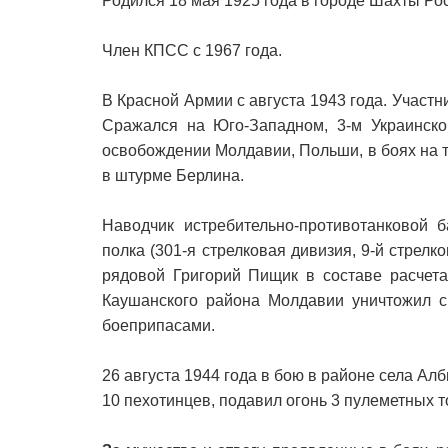
Родился 18 мая 1925 года в городе Шахты Рос
Член КПСС с 1967 года.
В Красной Армии с августа 1943 года. Участн
Сражался на Юго-Западном, 3-м Украинско
освобождении Молдавии, Польши, в боях на 
в штурме Берлина.
Наводчик истребительно-противотанковой б
полка (301-я стрелковая дивизия, 9-й стрелк
рядовой Григорий Пищик в составе расчета
Каушанского района Молдавии уничтожил с
боеприпасами.
26 августа 1944 года в бою в районе села 
10 пехотинцев, подавил огонь 3 пулеметных т