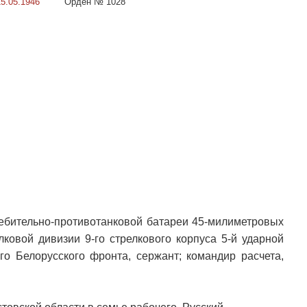
15.05.1946
Орден № 1028
ребительно-противотанковой батареи 45-милиметровых
лковой дивизии 9-го стрелкового корпуса 5-й ударной
-го Белорусского фронта, сержант; командир расчета,