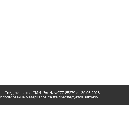
Свидетельство СМИ: Эл № ФС77-85279 от 30.05.2023
спользование материалов сайта преследуется законом.