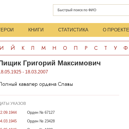
ГЕРОИ
КНИГИ
СТАТИСТИКА
О ПРОЕКТ
И
Й
К
Л
М
Н
О
П
Р
С
Т
У
Ф
Пищик Григорий Максимович
18.05.1925 - 18.03.2007
Полный кавалер ордена Славы
ДАТЫ УКАЗОВ
22.09.1944
Орден № 67127
04.03.1945
Орден № 23428