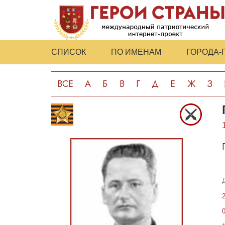
СПИСОК
ПО ИМЕНАМ
ГОРОДА-
ВСЕ
А
Б
В
Г
Д
Е
Ж
З