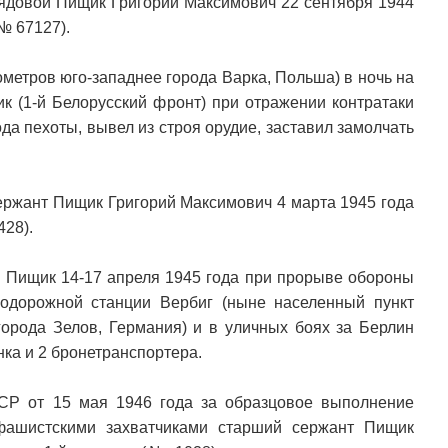
 рядовой Пищик Григорий Максимович 22 сентября 1944
№ 67127).
ометров юго-западнее города Варка, Польша) в ночь на
к (1-й Белорусский фронт) при отражении контратаки
да пехоты, вывел из строя орудие, заставил замолчать
сержант Пищик Григорий Максимович 4 марта 1945 года
428).
й Пищик 14-17 апреля 1945 года при прорыве обороны
одорожной станции Вербиг (ныне населенный пункт
города Зелов, Германия) и в уличных боях за Берлин
нка и 2 бронетранспортера.
СР от 15 мая 1946 года за образцовое выполнение
фашистскими захватчиками старший сержант Пищик