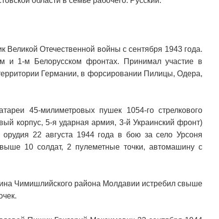
товской области в семье рабочего. Русский.
ик Великой Отечественной войны с сентября 1943 года.
м и 1-м Белорусском фронтах. Принимал участие в
территории Германии, в форсировании Пилицы, Одера,
атареи 45-милиметровых пушек 1054-го стрелкового
овый корпус, 5-я ударная армия, 3-й Украинский фронт)
 орудия 22 августа 1944 года в бою за село Урсоня
выше 10 солдат, 2 пулеметные точки, автомашину с
Албина Чимишлийского района Молдавии истребил свыше
очек.