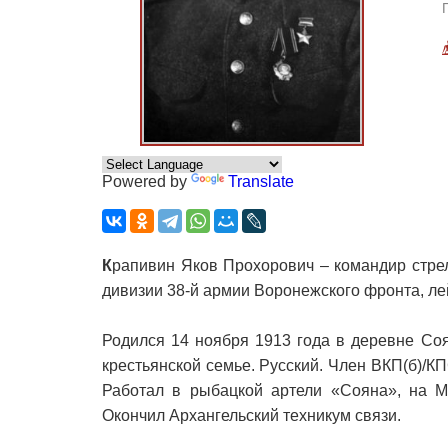
Powered by
Translate
К
рапивин Яков Прохорович – командир стрел
дивизии 38-й армии Воронежского фронта, ле
Родился 14 ноября 1913 года в деревне Со
крестьянской семье. Русский. Член ВКП(б)/КП
Работал в рыбацкой артели «Сояна», на Ме
Окончил Архангельский техникум связи.