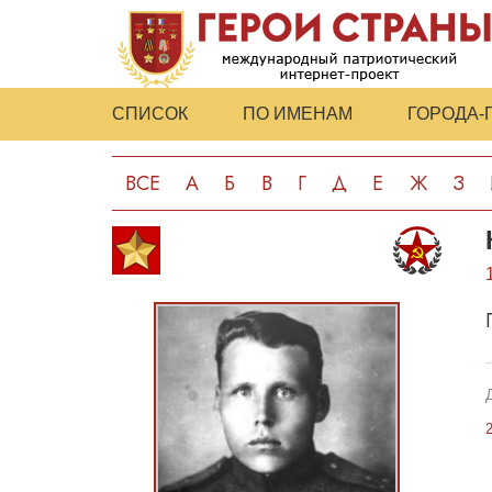
СПИСОК
ПО ИМЕНАМ
ГОРОДА-
ВСЕ
А
Б
В
Г
Д
Е
Ж
З