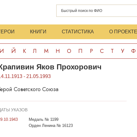
ГЕРОИ
КНИГИ
СТАТИСТИКА
О ПРОЕКТ
И
Й
К
Л
М
Н
О
П
Р
С
Т
У
Ф
Крапивин Яков Прохорович
14.11.1913 - 21.05.1993
Герой Советского Союза
ДАТЫ УКАЗОВ
29.10.1943
Медаль № 1199
Орден Ленина № 16123