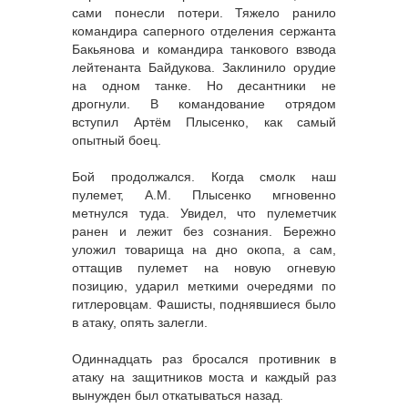
сами понесли потери. Тяжело ранило
командира саперного отделения сержанта
Бакьянова и командира танкового взвода
лейтенанта Байдукова. Заклинило орудие
на одном танке. Но десантники не
дрогнули. В командование отрядом
вступил Артём Плысенко, как самый
опытный боец.
Бой продолжался. Когда смолк наш
пулемет, А.М. Плысенко мгновенно
метнулся туда. Увидел, что пулеметчик
ранен и лежит без сознания. Бережно
уложил товарища на дно окопа, а сам,
оттащив пулемет на новую огневую
позицию, ударил меткими очередями по
гитлеровцам. Фашисты, поднявшиеся было
в атаку, опять залегли.
Одиннадцать раз бросался противник в
атаку на защитников моста и каждый раз
вынужден был откатываться назад.