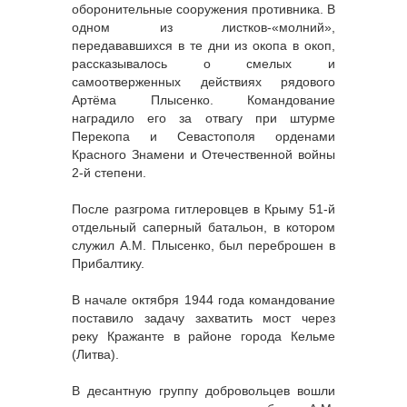
оборонительные сооружения противника. В
одном из листков-«молний»,
передававшихся в те дни из окопа в окоп,
рассказывалось о смелых и
самоотверженных действиях рядового
Артёма Плысенко. Командование
наградило его за отвагу при штурме
Перекопа и Севастополя орденами
Красного Знамени и Отечественной войны
2-й степени.
После разгрома гитлеровцев в Крыму 51-й
отдельный саперный батальон, в котором
служил А.М. Плысенко, был переброшен в
Прибалтику.
В начале октября 1944 года командование
поставило задачу захватить мост через
реку Кражанте в районе города Кельме
(Литва).
В десантную группу добровольцев вошли