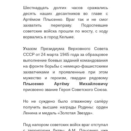
Шестнадцать долгих часов сражались
десять наших десантников во главе с
Артёмом Плысенко. Враг так и не смог
захватить переправу. Подоспевшие
советские войска прошли по мосту, с ходу
ворвались в город Кельме.
У
казом Президиума Верховного Совета
СССР от 24 марта 1945 года за образцовое
выполнение боевых заданий командования
на фронте борьбы с немецко-фашистскими
захватчиками и проявленные при этом
мужество и героизм, гвардии рядовому
Плысенко Артёму Михайловичу
присвоено звание Героя Советского Союза.
Но не суждено было отважному сапёру
получить высшие награды Родины: орден
Ленина и медаль «Золотая Звезда».
Под напором советских войск враг отступал
с территории Литвы. А.М. Плысенко уже