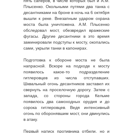
пять саперов, в числе которых был и А.М.
Плысенко. Окольными путями два танка с
десантниками на броне в ночь на 6 октября
вышли к реке. Внезапным ударом охрана
моста была уничтожена. А.М. Плысенко
обследовал мост, обезвредил вражеские
фугасы. Другие десантники в это время
заминировали подступы к мосту, окопались
сами, укрыли танки в капонирах.
Подготовка к обороне моста не была
напрасной. Вскоре на подходе к мосту
появилось какое-то подразделение
гитлеровцев из числа отступавших.
Шквальный огонь десантников заставил их
свернуть на проселочную дорогу. Затем с
запада, со стороны города Кельме
появилось два самоходных орудия и до
сорока гитлеровцев. Ведя интенсивный
огонь по оборонявшим мост, они двинулись
в атаку.
Первый натиск противника отбили, но и