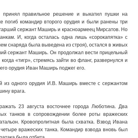
о принял правильное решение и выкатил пушки на
ке погиб командир второго орудия и были ранены три
старший сержант Маширь и красноармеец Мирсатов. Но
анкам. И, когда осталась одна лишь «сорокапятка» с
м снаряда была выведена из строя), остался в живых
рший сержант Маширь. Он продолжал вести прицельный
когда «тигр», стремясь зайти во фланг, развернулся и
его орудия Иван Маширь поджег его.
ой из одного орудия И.В. Маширь вместе с сержантом
шину врага.
ражать 23 августа восточнее города Люботина. Два
тных танков в сопровождении более роты вражеских
батальон. Кровопролитная была схватка. Взвод Ивана
 четыре вражеских танка. Командир взвода вновь был
ратака была отбита.