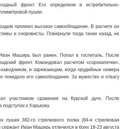
падный фронт. Его определили в истребительно-
иллиметровой пушки.
адом проявил высокое самообладание. В расчете он
ливы и сноровисты. Повернули тогда танки назад, не
Иван Маширь был ранен. Попал в госпиталь. После
адский фронт. Командовал расчетом «сорокапятки»,
и наводчиком, и заряжающим, когда орудийные номера
е покидало его самообладание. За мужество и отвагу
л участником сражения на Курской дуге. После
 подступах к Харькову.
 пушек 382-го стрелкового полка (84-я стрелковая
й сержант Иван Маширь отличился в боях 18-23 августа