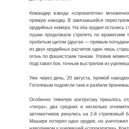
Командир взвода «сорокапяток» мгновенн
прямую наводку. В завязавшейся перестрел
орудийных номера. На оба орудия остались 
пушки продолжали стрелять по вражеским т
пробитым щитом (другая — прямым попадание
из двух орудийных расчетов один лишь ста
огонь по фашистским танкам. Уловив момент, 
подставил бок, точным выстрелом из уцелевш
Уже через день, 20 августа, прямой наводк
Гоголевым подожгли танк и разбили бронема
Особенно тяжелую контратаку пришлось от
«тигра», два средних и несколько огнеме
автоматчиков ринулись на 2-й стрелковый 
Маширя потерял одно орудие, но уничтожил
наводчиком у уцелевшей «сорокапятки». Конт