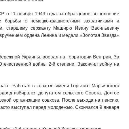
Р от 1 ноября 1943 года за образцовое выполнение
е борьбы с немецко-фашистскими захватчиками и
зм, старшему сержанту Маширю Ивану Васильевичу
 вручением ордена Ленина и медали «Золотая Звезда»
ережной Украины, воевал на территории Венгрии. За
течественной войны 2-й степени. Закончил войну на
пасе. Работал в совхозе имени Горького Марьинского
одряд избирался депутатом сельского Совета. Долгое
зной организации совхоза. После выхода на пенсию,
Часто выступал перед молодежью. Скончался 9 января
войны 2-й степени, Красной Звезды, медалями.