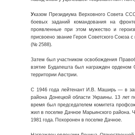
У
казом Президиума Верховного Совета ССС
боевых заданий командования на фронт
проявленные при этом мужество и герои
присвоено звание Героя Советского Союза с
(№ 2588).
Затем был участником освобождения Правоб
взятие Будапешта был награжден орденом О
территории Австрии.
С 1946 года лейтенант И.В. Маширь — в за
района Донецкой области Украины. 13 лет п
время был председателем комитета профсою
жил в поселке Дачное Марьинского района. 
1981 года. Похоронен в поселке Дачное.
Награжден орденами Ленина, Отечественной 