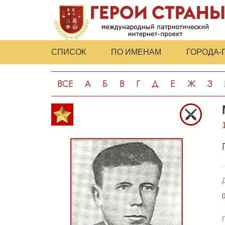
СПИСОК
ПО ИМЕНАМ
ГОРОДА-
ВСЕ
А
Б
В
Г
Д
Е
Ж
З