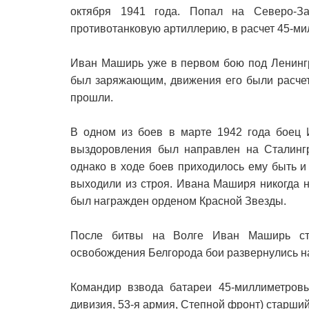
октября 1941 года. Попал на Северо-За
противотанковую артиллерию, в расчет 45-м
Иван Маширь уже в первом бою под Ленингр
был заряжающим, движения его были расчет
прошли.
В одном из боев в марте 1942 года боец 
выздоровления был направлен на Сталингр
однако в ходе боев приходилось ему быть 
выходили из строя. Ивана Маширя никогда н
был награжден орденом Красной Звезды.
После битвы на Волге Иван Маширь ста
освобождения Белгорода бои развернулись на
Командир взвода батареи 45-миллиметровых
дивизия, 53-я армия, Степной фронт) старши