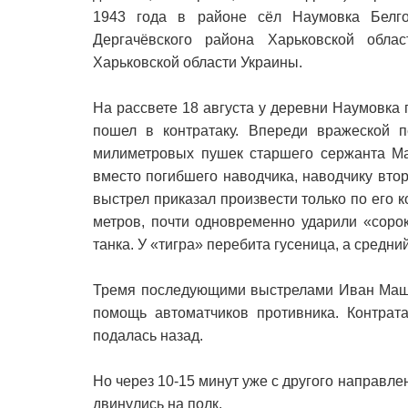
1943 года в районе сёл Наумовка Белго
Дергачёвского района Харьковской обла
Харьковской области Украины.
На рассвете 18 августа у деревни Наумовка 
пошел в контратаку. Впереди вражеской п
милиметровых пушек старшего сержанта Ма
вместо погибшего наводчика, наводчику вт
выстрел приказал произвести только по его к
метров, почти одновременно ударили «соро
танка. У «тигра» перебита гусеница, а средни
Тремя последующими выстрелами Иван Машир
помощь автоматчиков противника. Контрат
подалась назад.
Но через 10-15 минут уже с другого направл
двинулись на полк.