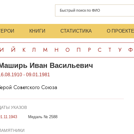
ГЕРОИ
КНИГИ
СТАТИСТИКА
О ПРОЕКТ
И
Й
К
Л
М
Н
О
П
Р
С
Т
У
Ф
Маширь Иван Васильевич
16.08.1910 - 09.01.1981
Герой Советского Союза
ДАТЫ УКАЗОВ
01.11.1943
Медаль № 2588
ПАМЯТНИКИ