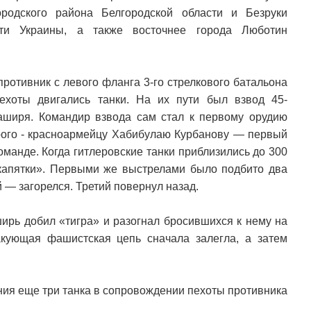
родского района Белгородской области и Безруки
сти Украины, а также восточнее города Люботин
противник с левого фланга 3-го стрелкового батальона
ехоты двигались танки. На их пути был взвод 45-
ширя. Командир взвода сам стал к первому орудию
орого - красноармейцу Хабибулаю Курбанову — первый
оманде. Когда гитлеровские танки приблизились до 300
капятки». Первыми же выстрелами было подбито два
й — загорелся. Третий повернул назад.
ь добил «тигра» и разогнал бросившихся к нему на
акующая фашистская цепь сначала залегла, а затем
ения еще три танка в сопровождении пехоты противника