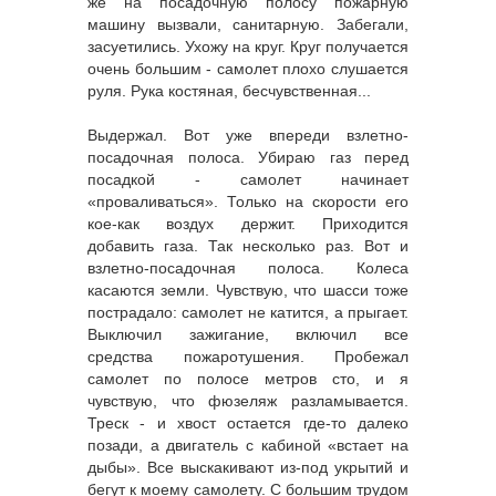
же на посадочную полосу пожарную
машину вызвали, санитарную. Забегали,
засуетились. Ухожу на круг. Круг получается
очень большим - самолет плохо слушается
руля. Рука костяная, бесчувственная...
Выдержал. Вот уже впереди взлетно-
посадочная полоса. Убираю газ перед
посадкой - самолет начинает
«проваливаться». Только на скорости его
кое-как воздух держит. Приходится
добавить газа. Так несколько раз. Вот и
взлетно-посадочная полоса. Колеса
касаются земли. Чувствую, что шасси тоже
пострадало: самолет не катится, а прыгает.
Выключил зажигание, включил все
средства пожаротушения. Пробежал
самолет по полосе метров сто, и я
чувствую, что фюзеляж разламывается.
Треск - и хвост остается где-то далеко
позади, а двигатель с кабиной «встает на
дыбы». Все выскакивают из-под укрытий и
бегут к моему самолету. С большим трудом