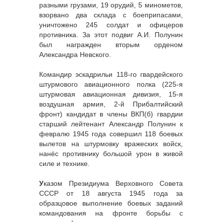
разными грузами, 19 орудий, 5 минометов,
взорвано два склада с боеприпасами,
уничтожено 245 солдат и офицеров
противника. За этот подвиг А.И. Полунин
был награжден вторым орденом
Александра Невского.
Командир эскадрильи 118-го гвардейского
штурмового авиационного полка (225-я
штурмовая авиационная дивизия, 15-я
воздушная армия, 2-й Прибалтийский
фронт) кандидат в члены ВКП(б) гвардии
старший лейтенант Александр Полунин к
февралю 1945 года совершил 118 боевых
вылетов на штурмовку вражеских войск,
нанёс противнику большой урон в живой
силе и технике.
У
казом Президиума Верховного Совета
СССР от 18 августа 1945 года за
образцовое выполнение боевых заданий
командования на фронте борьбы с