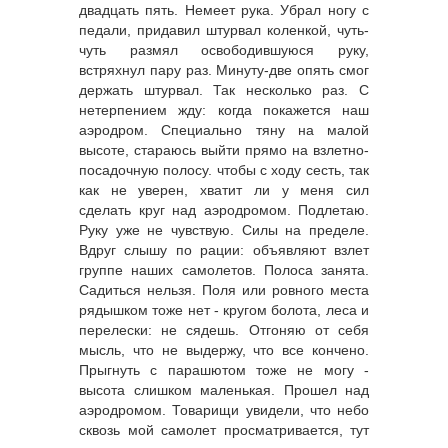
двадцать пять. Немеет рука. Убрал ногу с
педали, придавил штурвал коленкой, чуть-
чуть размял освободившуюся руку,
встряхнул пару раз. Минуту-две опять смог
держать штурвал. Так несколько раз. С
нетерпением жду: когда покажется наш
аэродром. Специально тяну на малой
высоте, стараюсь выйти прямо на взлетно-
посадочную полосу. чтобы с ходу сесть, так
как не уверен, хватит ли у меня сил
сделать круг над аэродромом. Подлетаю.
Руку уже не чувствую. Силы на пределе.
Вдруг слышу по рации: объявляют взлет
группе наших самолетов. Полоса занята.
Садиться нельзя. Поля или ровного места
рядышком тоже нет - кругом болота, леса и
перелески: не сядешь. Отгоняю от себя
мысль, что не выдержу, что все кончено.
Прыгнуть с парашютом тоже не могу -
высота слишком маленькая. Прошел над
аэродромом. Товарищи увидели, что небо
сквозь мой самолет просматривается, тут