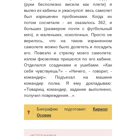
(руки бесполезно висели как плети) я
вылез из кабины и ужаснулся: весь самолет
был изрешечен пробоинами. Когда их
потом сосчитали - их оказалось 362, и
больших (размером почти с футбольный
мяч), и маленьких, осколочных. Просто не
верилось, что на таком израненном
самолете можно было долететь и посадить
его. Повезло и стрелку моего самолета:
излом фюзеляжа пришелся по его кабине.
Отделался ссадинами и ушибами. «Как
себя чувствуешь?» - «Ничего, - говорит, -
командир». Подъехал на машине
командир полка. Я ему докладываю:
«Товарищ командир, задание выполнено,
получил повреждения...».
Биографию подготовил:
Кирилл
Осовик
ИСТОЧНИКИ