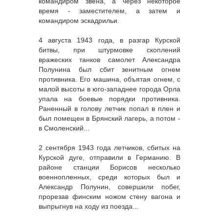
командиром звена, а через некоторое
время - заместителем, а затем и
командиром эскадрильи.
4 августа 1943 года, в разгар Курской
битвы, при штурмовке скоплений
вражеских танков самолет Александра
Полунина был сбит зенитным огнем
противника. Его машина, объятая огнем, с
малой высоты в юго-западнее города Орла
упала на боевые порядки противника.
Раненный в голову летчик попал в плен и
был помещен в Брянский лагерь, а потом -
в Смоленский...
2 сентября 1943 года летчиков, сбитых на
Курской дуге, отправили в Германию. В
районе станции Борисов несколько
военнопленных, среди которых был и
Александр Полунин, совершили побег,
прорезав финским ножом стену вагона и
выпрыгнув на ходу из поезда...