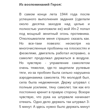
Из воспоминаний Героя:
В самом конце лета 1944 года после
успешного выполнения задания (сделали
около десятка заходов над целью и
полностью уничтожили ее) мой Ил-2 попал
под мощный зенитный огонь противника.
Отколошматили меня страшно сказать как.
Но все-таки повезло: несмотря на
многочисленные пробоины на плоскостях и
фюзеляже, двигатель работал исправно, а
самолет продолжал держаться в воздухе.
Но чувствую - управление самолетом
очень тяжелое, где-то зацепили рулевые
тяги, из-за пробоин была сильно нарушена
аэродинамика самолета. Но молодой был,
сила была недюжинная. Держу штурвал с
полным усилием, тяну самолет, так как его
постоянно кренит в правую сторону. Вскоре
чувствую, что рука на штурвале начинает
отекать. Одно дело держать так штурвал 3-
5 минут. А здесь нужно было держать минут