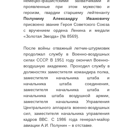
немецко-фашистскими захватчиками и
проявленные при этом мужество и
героизм, гвардии старшему лейтенанту
Полунину Александру Ивановичу
присвоено звание Героя Советского Союза
с вручением ордена Ленина и медали
«Золотая Звезда» (№ 8569).
После войны отважный летчик-штурмовик
продолжал службу в Военно-воздушных
силах СССР. В 1951 году окончил Военно-
воздушную академию. Проходил службу в
должностях заместителя командира полка,
заместителя начальника штаба и
начальника штаба соединения,
заместителя начальника штаба и
начальника штаба воздушной армии,
заместителя начальника Управления
Центрального аппарата военно-воздушных
сил, заместителя начальника управления
кадров ВВС. С 1986 года генерал-майор
авиации А.И. Полунин – в отставке.