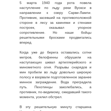
5 марта 1940 года рота повела
наступление по льду реки Вуокси в
направлении к озеру Сарви-Лампи.
Противник, засевший на противоположной
стороне в лесу за камнями и стенами
построек, оказывал упорное
сопротивление. Но наши бойцы
решительными бросками продвигались
вперед.
Когда уже до берега оставались сотни
метров, белофинны обрушили на
наступающих шквал артиллерийского и
минометного огня. Разрывы снарядов и
мин пробили во льду довольно широкую
полосу и взорвали подготовленное заранее
минное заграждение. Вода преградила
путь. Пехотинцы заколебались, а
противник, по-видимому, ожидавший такого
момента, усилил обстрел.
В эту решительную минуту старшина