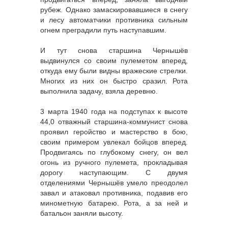
рубеж. Однако замаскировавшиеся в снегу
и лесу автоматчики противника сильным
огнем преградили путь наступавшим.
И тут снова старшина Чернышёв
выдвинулся со своим пулеметом вперед,
откуда ему были видны вражеские стрелки.
Многих из них он быстро сразил. Рота
выполнила задачу, взяла деревню.
3 марта 1940 года на подступах к высоте
44,0 отважный старшина-коммунист снова
проявил геройство и мастерство в бою,
своим примером увлекал бойцов вперед.
Продвигаясь по глубокому снегу, он вел
огонь из ручного пулемета, прокладывая
дорогу наступающим. С двумя
отделениями Чернышёв умело преодолел
завал и атаковал противника, подавив его
минометную батарею. Рота, а за ней и
батальон заняли высоту.