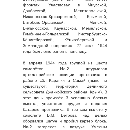
фронтах. Участвовал в Миусской,
Донбасской, Мелитопольской,
Никопольско-Криворожской, Крымской,
Витебско-Оршанской, Минской,
Вильнюсской, Каунасской, Мемельской,
Гумбиннен-Гольдапской, Инстербургско-
Кёнигсбергской, Кёнигсбергской и
Земландской операциях. 27 июля 1944
года был легко ранен в поясницу.
8 апреля 1944 года группой из шести
самолётов Ил-2 штурмовал
артиллерийские позиции противника в
районе сёл Каранки и Самай (ныне не
существуют; территория Целинного
сельсовета Джанкойского района, Крым). В
этот день произвёл 3 успешных боевых
вылета, уничтожил орудие и подавил
батарею противника. В третьем вылете у
самолёта В.М. Ветрова над целью
оборвался шатун и пробил картер блока.
Ил-2 загорелся в воздухе. Умелым