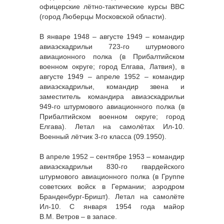
офицерские лётно-тактические курсы ВВС
(город Люберцы Московской области).
В январе 1948 – августе 1949 – командир
авиаэскадрильи 723-го штурмового
авиационного полка (в Прибалтийском
военном округе; город Елгава, Латвия), в
августе 1949 – апреле 1952 – командир
авиаэскадрильи, командир звена и
заместитель командира авиаэскадрильи
949-го штурмового авиационного полка (в
Прибалтийском военном округе; город
Елгава). Летал на самолётах Ил-10.
Военный лётчик 3-го класса (09.1950).
В апреле 1952 – сентябре 1953 – командир
авиаэскадрильи 830-го гвардейского
штурмового авиационного полка (в Группе
советских войск в Германии; аэродром
Бранденбург-Бришт). Летал на самолёте
Ил-10. С января 1954 года майор
В.М. Ветров – в запасе.