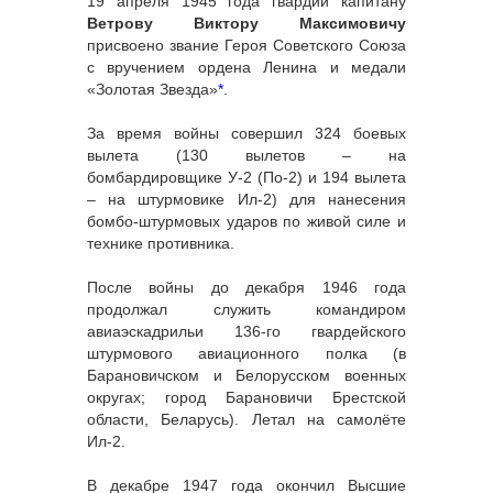
19 апреля 1945 года гвардии капитану
Ветрову Виктору Максимовичу
присвоено звание Героя Советского Союза
с вручением ордена Ленина и медали
«Золотая Звезда»
*
.
За время войны совершил 324 боевых
вылета (130 вылетов – на
бомбардировщике У-2 (По-2) и 194 вылета
– на штурмовике Ил-2) для нанесения
бомбо-штурмовых ударов по живой силе и
технике противника.
После войны до декабря 1946 года
продолжал служить командиром
авиаэскадрильи 136-го гвардейского
штурмового авиационного полка (в
Барановичском и Белорусском военных
округах; город Барановичи Брестской
области, Беларусь). Летал на самолёте
Ил-2.
В декабре 1947 года окончил Высшие