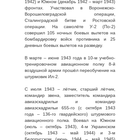
1942) и Южном (декабрь 1942 – март 1943)
фронтах. Участвовал в Воронежско-
Ворошиловградской операции,
Сталинградской битве и Ростовской
операции. На самолёте У-2 (По-2)
совершил 105 ночных боевых вылетов на
бомбардировку войск противника и 25
дневных боевых вылетов на разведку.
В марте – июне 1943 года в 10-м учебно-
тренировочном авиационном полку 8-й
воздушной армии прошёл переобучение на
штурмовик Ил-2.
С июля 1943 – лётчик, старший лётчик,
командир звена, заместитель командира
авиаэскадрильи и командир
авиаэскадрильи 655-го (с октября 1943
года – 136-го гвардейского) штурмового
авиационного полка. Воевал на Южном
(июль – октябрь 1943), 4-м Украинском
(октябрь 1943 – май 1944) и 3-м
Белорусском (июнь 1944 – май 1945)