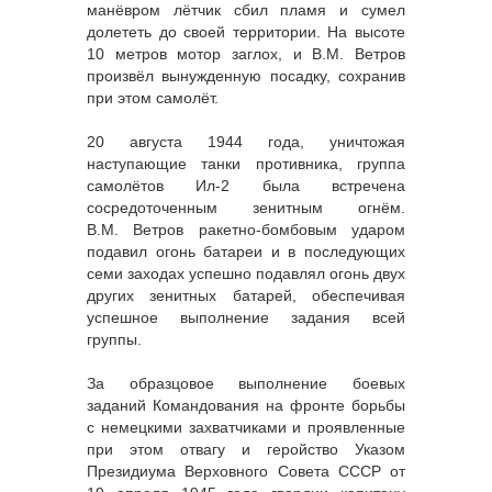
манёвром лётчик сбил пламя и сумел
долететь до своей территории. На высоте
10 метров мотор заглох, и В.М. Ветров
произвёл вынужденную посадку, сохранив
при этом самолёт.
20 августа 1944 года, уничтожая
наступающие танки противника, группа
самолётов Ил-2 была встречена
сосредоточенным зенитным огнём.
В.М. Ветров ракетно-бомбовым ударом
подавил огонь батареи и в последующих
семи заходах успешно подавлял огонь двух
других зенитных батарей, обеспечивая
успешное выполнение задания всей
группы.
За образцовое выполнение боевых
заданий Командования на фронте борьбы
с немецкими захватчиками и проявленные
при этом отвагу и геройство Указом
Президиума Верховного Совета СССР от