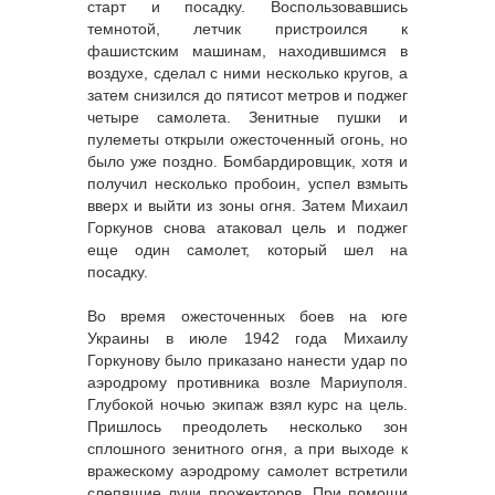
старт и посадку. Воспользовавшись
темнотой, летчик пристроился к
фашистским машинам, находившимся в
воздухе, сделал с ними несколько кругов, а
затем снизился до пятисот метров и поджег
четыре самолета. Зенитные пушки и
пулеметы открыли ожесточенный огонь, но
было уже поздно. Бомбардировщик, хотя и
получил несколько пробоин, успел взмыть
вверх и выйти из зоны огня. Затем Михаил
Горкунов снова атаковал цель и поджег
еще один самолет, который шел на
посадку.
Во время ожесточенных боев на юге
Украины в июле 1942 года Михаилу
Горкунову было приказано нанести удар по
аэродрому противника возле Мариуполя.
Глубокой ночью экипаж взял курс на цель.
Пришлось преодолеть несколько зон
сплошного зенитного огня, а при выходе к
вражескому аэродрому самолет встретили
слепящие лучи прожекторов. При помощи