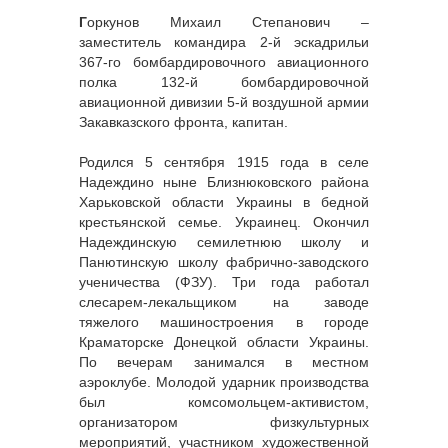
Г
оркунов Михаил Степанович –
заместитель командира 2-й эскадрильи
367-го бомбардировочного авиационного
полка 132-й бомбардировочной
авиационной дивизии 5-й воздушной армии
Закавказского фронта, капитан.
Родился 5 сентября 1915 года в селе
Надеждино ныне Близнюковского района
Харьковской области Украины в бедной
крестьянской семье. Украинец. Окончил
Надеждинскую семилетнюю школу и
Панютинскую школу фабрично-заводского
ученичества (ФЗУ). Три года работал
слесарем-лекальщиком на заводе
тяжелого машиностроения в городе
Краматорске Донецкой области Украины.
По вечерам занимался в местном
аэроклубе. Молодой ударник производства
был комсомольцем-активистом,
организатором физкультурных
мероприятий, участником художественной