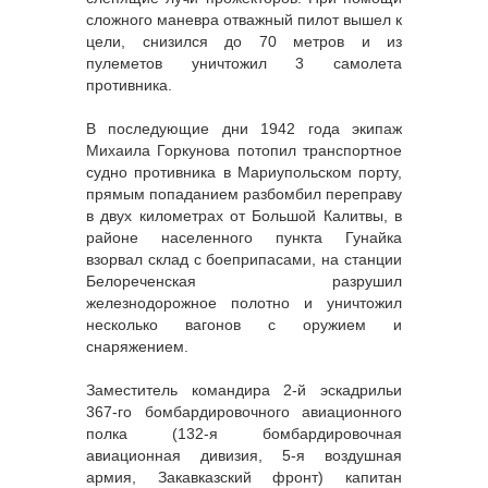
сложного маневра отважный пилот вышел к
цели, снизился до 70 метров и из
пулеметов уничтожил 3 самолета
противника.
В последующие дни 1942 года экипаж
Михаила Горкунова потопил транспортное
судно противника в Мариупольском порту,
прямым попаданием разбомбил переправу
в двух километрах от Большой Калитвы, в
районе населенного пункта Гунайка
взорвал склад с боеприпасами, на станции
Белореченская разрушил
железнодорожное полотно и уничтожил
несколько вагонов с оружием и
снаряжением.
Заместитель командира 2-й эскадрильи
367-го бомбардировочного авиационного
полка (132-я бомбардировочная
авиационная дивизия, 5-я воздушная
армия, Закавказский фронт) капитан