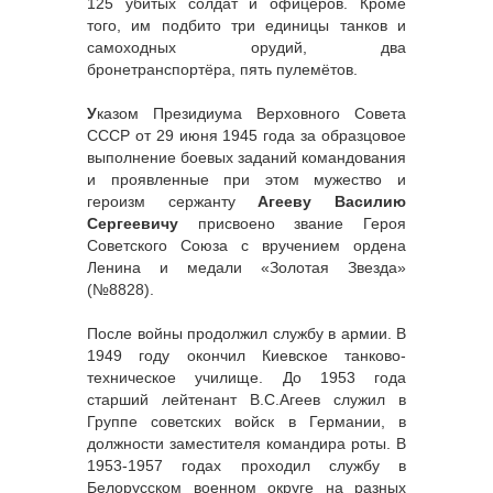
125 убитых солдат и офицеров. Кроме
того, им подбито три единицы танков и
самоходных орудий, два
бронетранспортёра, пять пулемётов.
У
казом Президиума Верховного Совета
СССР от 29 июня 1945 года за образцовое
выполнение боевых заданий командования
и проявленные при этом мужество и
героизм сержанту
Агееву Василию
Сергеевичу
присвоено звание Героя
Советского Союза с вручением ордена
Ленина и медали «Золотая Звезда»
(№8828).
После войны продолжил службу в армии. В
1949 году окончил Киевское танково-
техническое училище. До 1953 года
старший лейтенант В.С.Агеев служил в
Группе советских войск в Германии, в
должности заместителя командира роты. В
1953-1957 годах проходил службу в
Белорусском военном округе на разных