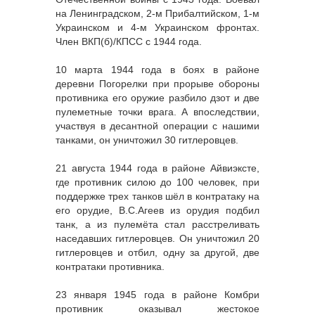
на Ленинградском, 2-м Прибалтийском, 1-м
Украинском и 4-м Украинском фронтах.
Член ВКП(б)/КПСС с 1944 года.
10 марта 1944 года в боях в районе
деревни Погорелки при прорыве обороны
противника его оружие разбило дзот и две
пулеметные точки врага. А впоследствии,
участвуя в десантной операции с нашими
танками, он уничтожил 30 гитлеровцев.
21 августа 1944 года в районе Айвиэксте,
где противник силою до 100 человек, при
поддержке трех танков шёл в контратаку на
его орудие, В.С.Агеев из орудия подбил
танк, а из пулемёта стал расстреливать
наседавших гитлеровцев. Он уничтожил 20
гитлеровцев и отбил, одну за другой, две
контратаки противника.
23 января 1945 года в районе Комбри
противник оказывал жестокое