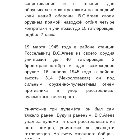
сопротивление и в течение дня
обрушивался с контратаками на передний
край нашей обороны. В.С.Агеев своим
орудием прямой наводкой отбил четыре
контратаки и уничтожил до 15 гитлеровцев,
подбил 2 танка.
19 марта 1945 года в районе станции
Россельвитц В.С.Агеев из своего орудия
уничтожил до 40 гитлеровцев, 2
бронетранспортёра и одно самоходное
орудие. 16 апреля 1945 года в районе
высоты 314 (Чехословакия) он под
сильным оружейно-пулемётным огнём
противника в упор расстреливал
пулемётные точки врага.
Уничтожив три пулемёта, он был сам
тяжело ранен. Будучи раненым, В.С.Агеев
упал за пулемёт и стал расстреливать из
него немцев, уничтожив до двадцати
гитлеровцев. На счету отважного бойца -