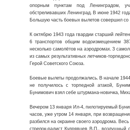
опорным пунктам под Ленинградом, уч
обстреливавших Ленинград. В июне 1942 год
Большую часть боевых вылетов совершил с
К октябрю 1943 года гвардии старший лейте
6 транспортов общим водоизмещением 3870
несколько самолётов на аэродромах. 3 самол
из самых результативных летчиков-торпедон
Герой Советского Союза.
Боевые вылеты продолжались. В начале 1944 
не получилось с торпедной атакой, Бун
Бунимович взял себе штурмана-новичка, Миха
Вечером 13 января Ил-4, пилотируемый Буни
часов, уже утром 14 января, при возвращени
разбился на окраине своего аэродрома. Весь
стрелок-радист Кудрявцев В.П., воздушный 