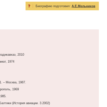
Биографию подготовил:
А.Е.Мельников
ладикавказ, 2010
амат, 1974
1. – Москва, 1987.
врополь, 1969
1985.
алтики (История авиации. 3.2002)