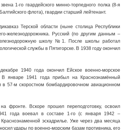
вена 1-го гвардейского минно-торпедного полка (8-я
алтийского флота), гвардии старший лейтенант.
икавказ Терской области (ныне столица Республики
го-железнодорожника. Русский (по другим данным –
 железнодорожную школу №1. После школы работал
логической службы в Пятигорске. В 1938 году окончил
декабре 1940 года окончил Ейское военно-морское
. В январе 1941 года прибыл на Краснознамённый
м в 57-м скоростном бомбардировочном авиационном
на фронте. Вскоре прошел переподготовку, освоил
941 года воевал в составе 1-го (с января 1942 –
й Краснознаменной эскадрилье. Уже через два месяца
носил удары по военно-морским базам противника, его