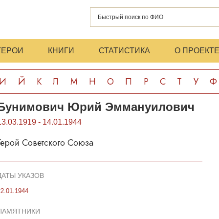
ГЕРОИ
КНИГИ
СТАТИСТИКА
О ПРОЕКТ
И
Й
К
Л
М
Н
О
П
Р
С
Т
У
Ф
Бунимович Юрий Эммануилович
13.03.1919 - 14.01.1944
Герой Советского Союза
ДАТЫ УКАЗОВ
22.01.1944
ПАМЯТНИКИ