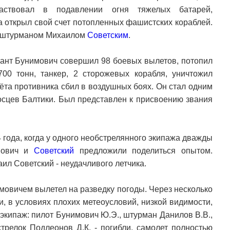
аствовал в подавлении огня тяжелых батарей,
а открыл свой счет потопленных фашистских кораблей.
о штурманом Михаилом
Советским
.
нант Бунимович совершил 98 боевых вылетов, потопил
0 тонн, танкер, 2 сторожевых корабля, уничтожил
ёта противника сбил в воздушных боях. Он стал одним
осцев Балтики. Был представлен к присвоению звания
года, когда у одного необстрелянного экипажа дважды
имович и
Советский
предложили поделиться опытом.
ил Советский - неудачливого летчика.
мовичем вылетел на разведку погоды. Через несколько
и, в условиях плохих метеоусловий, низкой видимости,
 экипаж: пилот Бунимович Ю.Э., штурман Данилов В.В.,
стрелок Подлеонов Д.К. - погибли, самолет полностью