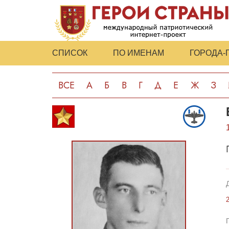
СПИСОК
ПО ИМЕНАМ
ГОРОДА-
ВСЕ
А
Б
В
Г
Д
Е
Ж
З