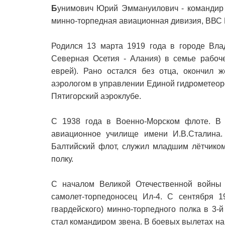
Б
унимович Юрий Эммануилович - командир з
минно-торпедная авиационная дивизия, ВВС Б
Родился 13 марта 1919 года в городе Влад
Северная Осетия - Алания) в семье рабоче
еврей). Рано остался без отца, окончил
аэрологом в управлении Единой гидрометеоро
Пятигорский аэроклубе.
С 1938 года в Военно-Морском флоте. В 
авиационное училище имени И.В.Сталина
Балтийский флот, служил младшим лётчико
полку.
С началом Великой Отечественной войны 
самолет-торпедоносец Ил-4. С сентября 1
гвардейского) минно-торпедного полка в 3-
стал командиром звена. В боевых вылетах на