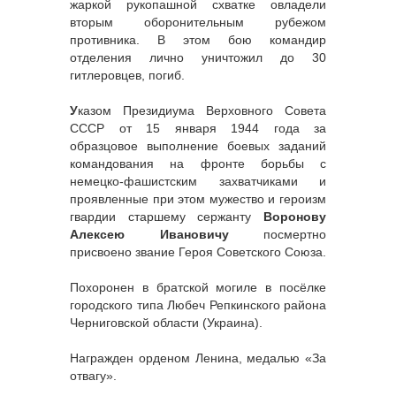
жаркой рукопашной схватке овладели
вторым оборонительным рубежом
противника. В этом бою командир
отделения лично уничтожил до 30
гитлеровцев, погиб.
У
казом Президиума Верховного Совета
СССР от 15 января 1944 года за
образцовое выполнение боевых заданий
командования на фронте борьбы с
немецко-фашистским захватчиками и
проявленные при этом мужество и героизм
гвардии старшему сержанту
Воронову
Алексею Ивановичу
посмертно
присвоено звание Героя Советского Союза.
Похоронен в братской могиле в посёлке
городского типа Любеч Репкинского района
Черниговской области (Украина).
Награжден орденом Ленина, медалью «За
отвагу».