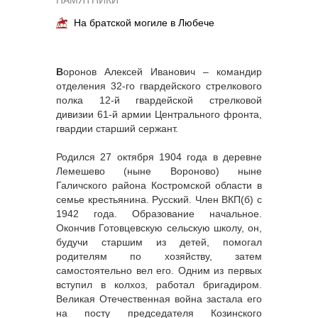
ПАМЯТНИКИ
На братской могиле в Любече
В
оронов Алексей Иванович – командир
отделения 32-го гвардейского стрелкового
полка 12-й гвардейской стрелковой
дивизии 61-й армии Центрального фронта,
гвардии старший сержант.
Родился 27 октября 1904 года в деревне
Лемешево (ныне Вороново) ныне
Галичского района Костромской области в
семье крестьянина. Русский. Член ВКП(б) с
1942 года. Образование начальное.
Окончив Готовцевскую сельскую школу, он,
будучи старшим из детей, помогал
родителям по хозяйству, затем
самостоятельно вел его. Одним из первых
вступил в колхоз, работал бригадиром.
Великая Отечественная война застала его
на посту председателя Козинского