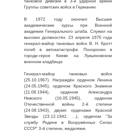
танковой дивизии в 3-й ударной армии
Группы советских войск в Германии.
В 1972 году окончил Высшие
академические курсы при Военной
академии Генерального штаба. Служил на
высоких должностях. 23 апреля 1975 года
генерал-майор танковых войск В. Н. Кротт
погиб в автокатастрофе. Похоронен в
городе-герое Киеве на Лукьяновском
военном кладбище.
Генерал-майор танковых войск
(25.10.1967). Награждён орденом Ленина
(24.05.1945), орденом Красного Знамени
(11.08.1944), орденом Александра
Невского (16.05.1945), орденом
Отечественной войны 2-й степени
(24.08.1943), двумя орденами Красной
Звезды (23.12.1942, ...), орденом "За
службу Родине в Вооружённых Силах
СССР" 3-й степени, медалями.