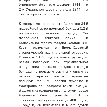
Украинском фронте, с февраля 1944 - на
2-м Украинском фронте, с июля 1944 - на
1-м Белорусском фронте.
Командир мотострелкового батальона 34-й
гвардейской мотострелковой бригады (12-й
гвардейский танковый корпус, 2-я
гвардейская танковая армия, 1-й
Белорусский фронт) гвардии капитан В.Н.
Кротт отличился в Висло-Одерской
стратегической наступательной операции.
В январе 1945 года он умело руководил
боями батальона при стремительном
наступлении в составе передового отряда
бригады по польским землям и одним из
первых пересек бывшую германско-
польскую границу. Проявил мужество и
мастерство при разгроме войск немецко-
фашистских захватчиков в польском городе
Чарнкув и в боях на реке Нотець. В этих
сражениях было уничтожено до 400 солдат,
7 орудий, 20 пулемётов и много другой