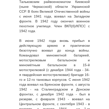
Тальковским райвоенкоматом Киевской
(ныне Черкасской) области Украинской
ССР. В боях Великой Отечественной войны
с июня 1941 года, воевал на Западном
фронте. В 1942 году окончил военное
пехотное училище. Член ВКП(б)/КПСС с
1942 года.
В июне 1942 года вновь прибыл в
действующую армию и практически
безотлучно воевал до конца войны.
Командовал минометной батареей,
мотострелковым батальоном и
миномётным батальоном в 15-й
мотострелковой (с декабря 1944 года - 34-
я гвардейская мотострелковая) бригаде 16-
го и 12-го танковых корпусов. С июня 1942
года воевал на Брянском фронте, с августа
1942 - на Сталинградском и Донском
фронтах, с декабря 1942 года - был в
резерве, с февраля 1943 - воевал на
Центральном фронте, с сентября 1943 - в
резерве, с января 1944 - на 1-м