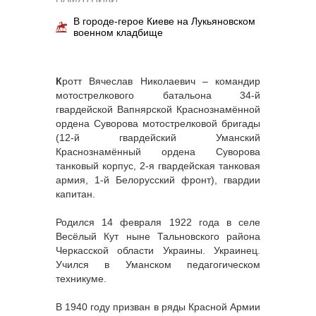
В городе-герое Киеве на Лукьяновском
военном кладбище
К
ротт Вячеслав Николаевич – командир
мотострелкового батальона 34-й
гвардейской Вапнярской Краснознамённой
ордена Суворова мотострелковой бригады
(12-й гвардейский Уманский
Краснознамённый ордена Суворова
танковый корпус, 2-я гвардейская танковая
армия, 1-й Белорусский фронт), гвардии
капитан.
Родился 14 февраля 1922 года в селе
Весёлый Кут ныне Тальновского района
Черкасской области Украины. Украинец.
Учился в Уманском педагогическом
техникуме.
В 1940 году призван в ряды Красной Армии