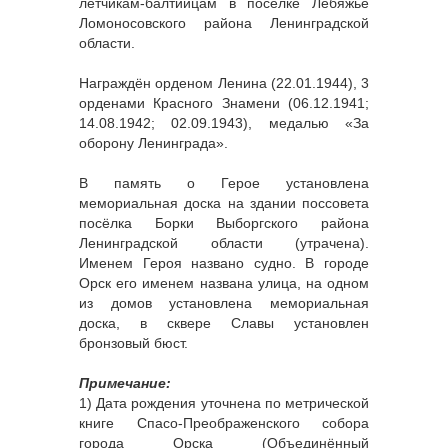
лётчикам-балтийцам в посёлке Лебяжье
Ломоносовского района Ленинградской
области.
Награждён орденом Ленина (22.01.1944), 3
орденами Красного Знамени (06.12.1941;
14.08.1942; 02.09.1943), медалью «За
оборону Ленинграда».
В память о Герое установлена
мемориальная доска на здании поссовета
посёлка Борки Выборгского района
Ленинградской области (утрачена).
Именем Героя названо судно. В городе
Орск его именем названа улица, на одном
из домов установлена мемориальная
доска, в сквере Славы установлен
бронзовый бюст.
Примечание:
1) Дата рождения уточнена по метрической
книге Спасо-Преображенского собора
города Орска (Объединённый