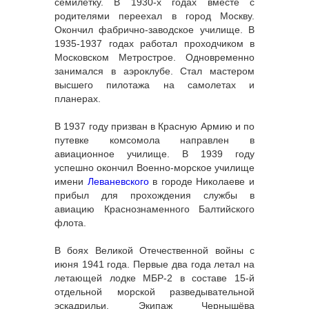
семилетку. В 1930-х годах вместе с
родителями переехал в город Москву.
Окончил фабрично-заводское училище. В
1935-1937 годах работал проходчиком в
Московском Метрострое. Одновременно
занимался в аэроклубе. Стал мастером
высшего пилотажа на самолетах и
планерах.
В 1937 году призван в Красную Армию и по
путевке комсомола направлен в
авиационное училище. В 1939 году
успешно окончил Военно-морское училище
имени
Леваневского
в городе Николаеве и
прибыл для прохождения службы в
авиацию Краснознаменного Балтийского
флота.
В боях Великой Отечественной войны с
июня 1941 года. Первые два года летал на
летающей лодке МБР-2 в составе 15-й
отдельной морской разведывательной
эскадрильи. Экипаж Чернышёва