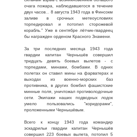
очага пожара, наблюдавшегося в течение
двух часов... 8 августа 1943 года в Финсокм
заливе в срочных метеоусловиях
торпедировал и потопил сторожевой
корабль." Уже в сентябре лётчик-гвардеец
бы награжден орденом Красного Знамени.
За три последних месяца 1943 года
гвардии капитан Чернышёв совершил
тридцать девять боевых вылетов - с
торпедами, минами, бомбами. В одних
полетах он ставил мины на фарватерах и
выходах из военно-морских баз
противника, в других бомбил фашистские
минные поля, уничтожал противолодочные
сети. Экипажи наших подводных лодок
умело пользовались "коридорами",
проложенными Чернышёвым.
Всего к концу 1943 года командир
эскадрильи гвардии капитан Чернышёв
совершил 223 боевых вылета, потопил 5