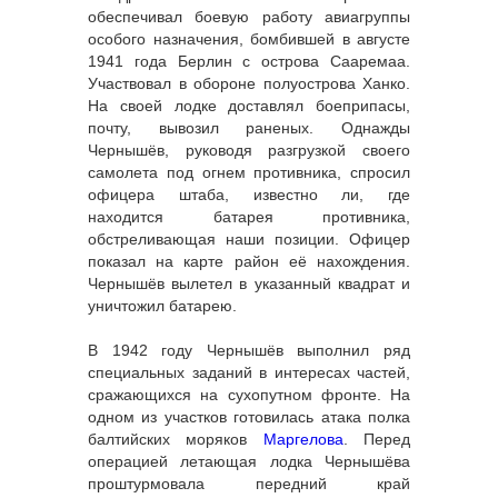
обеспечивал боевую работу авиагруппы
особого назначения, бомбившей в августе
1941 года Берлин с острова Сааремаа.
Участвовал в обороне полуострова Ханко.
На своей лодке доставлял боеприпасы,
почту, вывозил раненых. Однажды
Чернышёв, руководя разгрузкой своего
самолета под огнем противника, спросил
офицера штаба, известно ли, где
находится батарея противника,
обстреливающая наши позиции. Офицер
показал на карте район её нахождения.
Чернышёв вылетел в указанный квадрат и
уничтожил батарею.
В 1942 году Чернышёв выполнил ряд
специальных заданий в интересах частей,
сражающихся на сухопутном фронте. На
одном из участков готовилась атака полка
балтийских моряков
Маргелова
. Перед
операцией летающая лодка Чернышёва
проштурмовала передний край