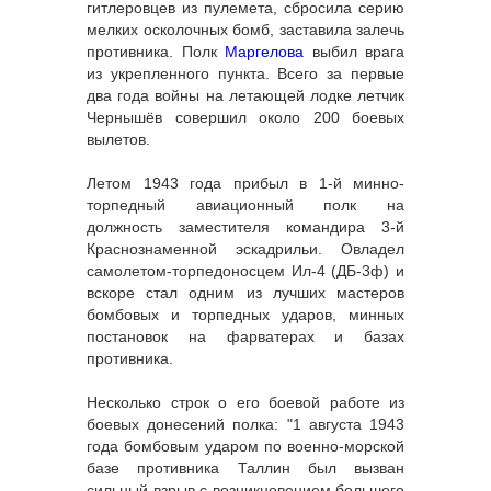
гитлеровцев из пулемета, сбросила серию
мелких осколочных бомб, заставила залечь
противника. Полк
Маргелова
выбил врага
из укрепленного пункта. Всего за первые
два года войны на летающей лодке летчик
Чернышёв совершил около 200 боевых
вылетов.
Летом 1943 года прибыл в 1-й минно-
торпедный авиационный полк на
должность заместителя командира 3-й
Краснознаменной эскадрильи. Овладел
самолетом-торпедоносцем Ил-4 (ДБ-3ф) и
вскоре стал одним из лучших мастеров
бомбовых и торпедных ударов, минных
постановок на фарватерах и базах
противника.
Несколько строк о его боевой работе из
боевых донесений полка: "1 августа 1943
года бомбовым ударом по военно-морской
базе противника Таллин был вызван
сильный взрыв с возникновением большого