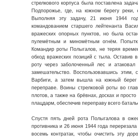
стрелкового корпуса была поставлена зада
Подпорожье, где, на южном берегу реки, 
Выполняя эту задачу, 21 июня 1944 год
командованием старшего лейтенанта Васи
вражеских опорных пунктов, но была оста
пулемётным и миномётным огнём. Попытки
Командир роты Полыгалов, не теряя времен
обход вражеских позиций с тыла. Оставив 
роту через заболоченный лес и атаковал
замешательство. Воспользовавшись этим, 
Варбиги, а затем вышла на южный берег 
переправе. Воины стрелковой роты во гла
плотов, а также на брёвнах, досках и прост
плацдарм, обеспечив переправу всего баталь
Спустя пять дней рота Полыгалова в оже
противника и 26 июня 1944 года перерезала
восемь контратак, чтобы очистить эту дор