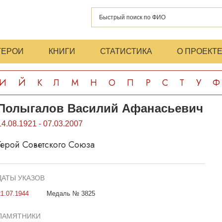
ГЕРОИ
КНИГИ
СТАТИСТИКА
О ПРОЕКТ
И
Й
К
Л
М
Н
О
П
Р
С
Т
У
Ф
Полыгалов Василий Афанасьевич
14.08.1921 - 07.03.2007
Герой Советского Союза
ДАТЫ УКАЗОВ
21.07.1944
Медаль № 3825
ПАМЯТНИКИ