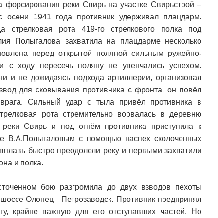
ча форсирования реки Свирь на участке Свирьстрой –
с осени 1941 года противник удерживал плацдарм.
а стрелковая рота 419-го стрелкового полка под
лия Полыгалова захватила на плацдарме несколько
новлена перед открытой поляной сильным ружейно-
 с ходу пересечь поляну не увенчались успехом.
и и не дожидаясь подхода артиллерии, организовал
взвод для сковывания противника с фронта, он повёл
 врага. Сильный удар с тыла привёл противника в
стрелковая рота стремительно ворвалась в деревню
реки Свирь и под огнём противника приступила к
ве В.А.Полыгаловым с помощью наспех сколоченных
о вплавь быстро преодолели реку и первыми захватили
она и полка.
сточенном бою разгромила до двух взводов пехоты
 шоссе Олонец - Петрозаводск. Противник предпринял
огу, крайне важную для его отступавших частей. Но