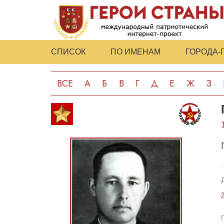
СПИСОК
ПО ИМЕНАМ
ГОРОДА-
ВСЕ
А
Б
В
Г
Д
Е
Ж
З