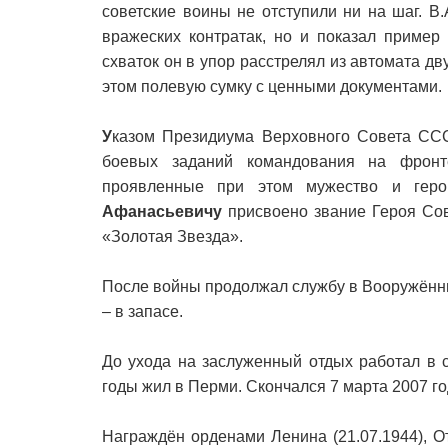
советские воины не отступили ни на шаг. В
вражеских контратак, но и показал пример
схваток он в упор расстрелял из автомата дв
этом полевую сумку с ценными документами.
У
казом Президиума Верховного Совета ССС
боевых заданий командования на фронт
проявленные при этом мужество и гер
Афанасьевичу
присвоено звание Героя Сов
«Золотая Звезда».
После войны продолжал службу в Вооружённ
– в запасе.
До ухода на заслуженный отдых работал в 
годы жил в Перми. Скончался 7 марта 2007 г
Награждён орденами Ленина (21.07.1944), От