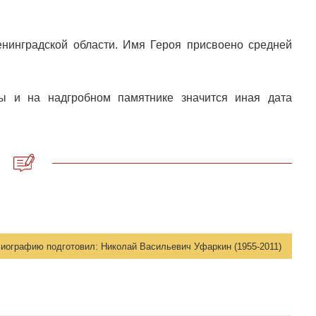
нинградской области. Имя Героя присвоено средней
 и на надгробном памятнике значится иная дата
иографию подготовил:
Николай Васильевич Уфаркин (1955-2011)