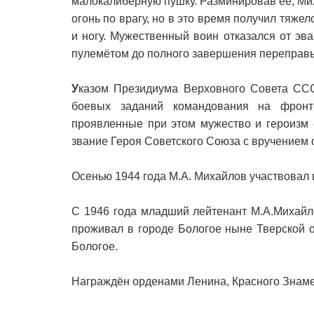
малокалиберную пушку. Разминировав её, Мих
огонь по врагу, но в это время получил тяже
и ногу. Мужественный воин отказался от эв
пулемётом до полного завершения переправы
У
казом Президиума Верховного Совета ССС
боевых заданий командования на фронт
проявленные при этом мужество и героизм
звание Героя Советского Союза с вручением 
Осенью 1944 года М.А. Михайлов участвовал 
С 1946 года младший лейтенант М.А.Михайло
проживал в городе Бологое ныне Тверской о
Бологое.
Награждён орденами Ленина, Красного Знаме