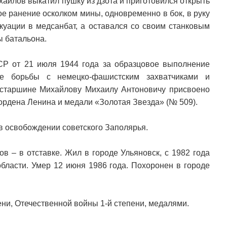
айлов выкатил пушку из дзота и приготовился открыть
лое ранение осколком мины, одновременно в бок, в руку
акуации в медсанбат, а оставался со своим станковым
 батальона.
Р от 21 июля 1944 года за образцовое выполнение
е борьбы с немецко-фашистским захватчиками и
 старшине Михайлову Михаилу Антоновичу присвоено
ордена Ленина и медали «Золотая Звезда» (№ 509).
в освобождении советского Заполярья.
в – в отставке. Жил в городе Ульяновск, с 1982 года
бласти. Умер 12 июня 1986 года. Похоронен в городе
ни, Отечественной войны 1-й степени, медалями.