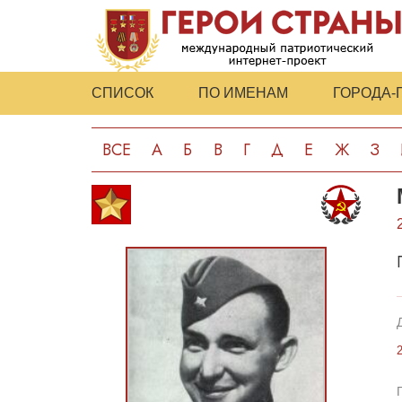
СПИСОК
ПО ИМЕНАМ
ГОРОДА-
ВСЕ
А
Б
В
Г
Д
Е
Ж
З