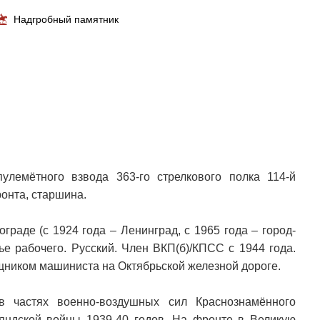
Надгробный памятник
улемётного взвода 363-го стрелкового полка 114-й
ронта, старшина.
граде (с 1924 года – Ленинград, с 1965 года – город-
мье рабочего. Русский. Член ВКП(б)/КПСС с 1944 года.
щником машиниста на Октябрьской железной дороге.
 частях военно-воздушных сил Краснознамённого
ляндской войны 1939-40 годов. На фронте в Великую