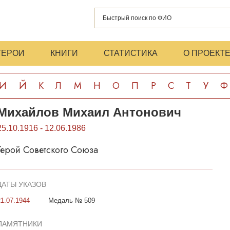
ГЕРОИ
КНИГИ
СТАТИСТИКА
О ПРОЕКТ
И
Й
К
Л
М
Н
О
П
Р
С
Т
У
Ф
Михайлов Михаил Антонович
25.10.1916 - 12.06.1986
Герой Советского Союза
ДАТЫ УКАЗОВ
21.07.1944
Медаль № 509
ПАМЯТНИКИ