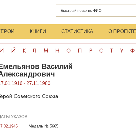
ГЕРОИ
КНИГИ
СТАТИСТИКА
О ПРОЕКТ
И
Й
К
Л
М
Н
О
П
Р
С
Т
У
Ф
Емельянов Василий
Александрович
17.01.1916 - 27.11.1980
Герой Советского Союза
ДАТЫ УКАЗОВ
27.02.1945
Медаль № 5665