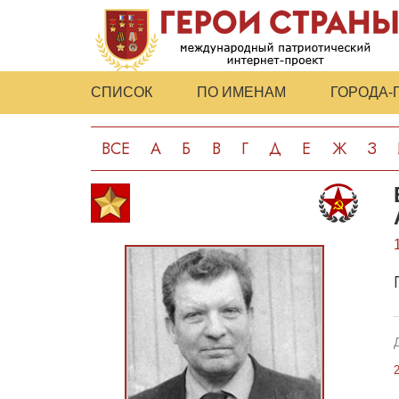
СПИСОК
ПО ИМЕНАМ
ГОРОДА-
ВСЕ
А
Б
В
Г
Д
Е
Ж
З