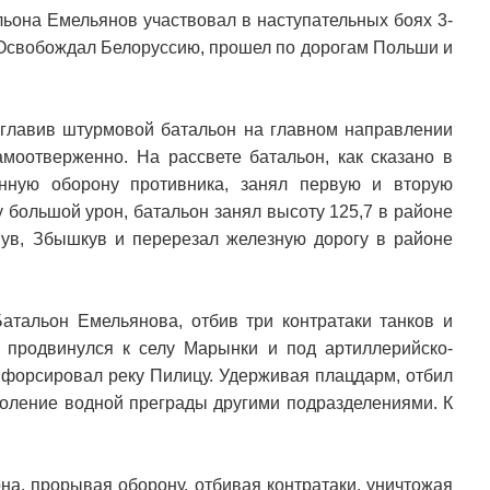
льона Емельянов участвовал в наступательных боях 3-
. Освобождал Белоруссию, прошел по дорогам Польши и
зглавив штурмовой батальон на главном направлении
амоотверженно. На рассвете батальон, как сказано в
енную оборону противника, занял первую и вторую
у большой урон, батальон занял высоту 125,7 в районе
ув, Збышкув и перерезал железную дорогу в районе
атальон Емельянова, отбив три контратаки танков и
 продвинулся к селу Марынки и под артиллерийско-
форсировал реку Пилицу. Удерживая плацдарм, отбил
доление водной преграды другими подразделениями. К
на, прорывая оборону, отбивая контратаки, уничтожая