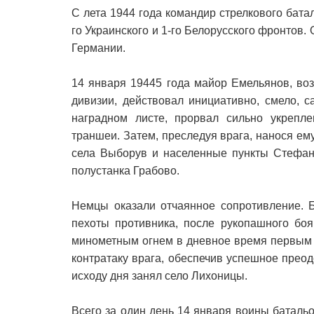
С лета 1944 года командир стрелкового бата
го Украинского и 1-го Белорусского фронтов
Германии.
14 января 19445 года майор Емельянов, во
дивизии, действовал инициативно, смело, с
наградном листе, прорвал сильно укрепл
траншеи. Затем, преследуя врага, нанося ем
села Выборув и населенные пункты Стефан
полустанка Грабово.
Немцы оказали отчаянное сопротивление. Б
пехоты противника, после рукопашного боя
минометным огнем в дневное время первым 
контратаку врага, обеспечив успешное прео
исходу дня занял село Лихоницы.
Всего за один день 14 января воины батальо