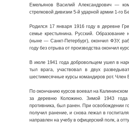
Емельянов Василий Александрович — кома
стрелковой дивизии 5-й ударной армии 1-го Б
Родился 17 января 1916 году в деревне Гр
семье крестьянина. Русский. Образование 
(ныне — Санкт-Петербург), окончил ФЗУ, ра
году без отрыва от производства окончил ку
В июле 1941 года добровольцем ушел в нар
тыл врага, участвовал в двух разведыва
шестимесячные курсы командиров рот. Член В
По окончанию курсов воевал на Калининском
за деревню Коложино. Зимой 1943 года 
противника, был ранен. При освобождении го
получил ранение, и снова лежал в госпитал
направлен на учебу в офицерский полк, а от