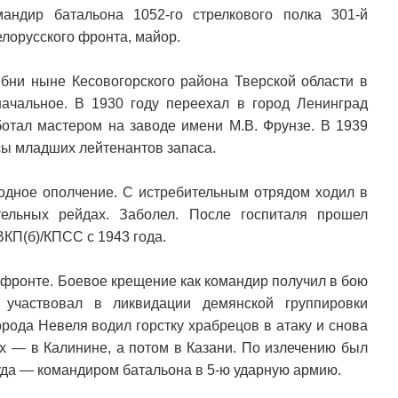
ндир батальона 1052-го стрелкового полка 301-й
елорусского фронта, майор.
ебни ныне Кесовогорского района Тверской области в
начальное. В 1930 году переехал в город Ленинград
ботал мастером на заводе имени М.В. Фрунзе. В 1939
рсы младших лейтенантов запаса.
одное ополчение. С истребительным отрядом ходил в
тельных рейдах. Заболел. После госпиталя прошел
КП(б)/КПСС с 1943 года.
 фронте. Боевое крещение как командир получил в бою
участвовал в ликвидации демянской группировки
рода Невеля водил горстку храбрецов в атаку и снова
ях — в Калинине, а потом в Казани. По излечению был
туда — командиром батальона в 5-ю ударную армию.