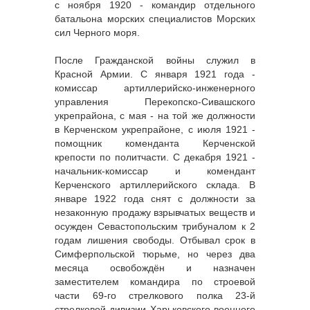
с ноября 1920 - командир отдельного
батальона морских специалистов Морских
сил Черного моря.
После Гражданской войны служил в
Красной Армии. С января 1921 года -
комиссар артиллерийско-инженерного
управления Перекопско-Сивашского
укрепрайона, с мая - на той же должности
в Керченском укрепрайоне, с июля 1921 -
помощник коменданта Керченской
крепости по политчасти. С декабря 1921 -
начальник-комиссар и комендант
Керченского артиллерийского склада. В
январе 1922 года снят с должности за
незаконную продажу взрывчатых веществ и
осужден Севастопольским трибуналом к 2
годам лишения свободы. Отбывал срок в
Симферпольской тюрьме, но через два
месяца освобождён и назначен
заместителем командира по строевой
части 69-го стрелкового полка 23-й
стрелковой дивизии Харьковского военного