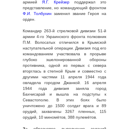
армией
Я.Г. Крейзер
поддержал это
представление, но командующий фронтом
Ф.И. Толбухин
заменил звание Героя на
орден.
Командир 263-й стрелковой дивизии 51-й
армии 4-го Украинского фронта полковник
П.М. Волосатых отличился в Крымской
наступательной операции. Дивизия под его
командованием участвовала в прорыве
глубоко эшелонированной обороны
противника, одной из первых с севера
вторглась в степной Крым и совместно с
другими частями 11 апреля 1944 года
овладела городом Джанкой. 16 апреля
1944 года дивизия заняла город
Бахчисарай и вышла на подступы к
Севастополю. В этих боях было
уничтожено до 1500 солдат врага и 89
орудий, захвачены 3267 пленных, 115
орудий, 10 миномётов, 388 пулемётов.
З
а образцовое выполнение заданий