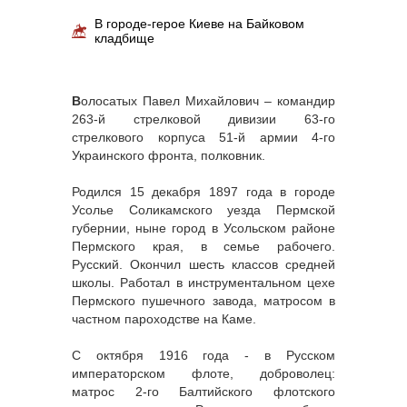
В городе-герое Киеве на Байковом
кладбище
В
олосатых Павел Михайлович – командир
263-й стрелковой дивизии 63-го
стрелкового корпуса 51-й армии 4-го
Украинского фронта, полковник.
Родился 15 декабря 1897 года в городе
Усолье Соликамского уезда Пермской
губернии, ныне город в Усольском районе
Пермского края, в семье рабочего.
Русский. Окончил шесть классов средней
школы. Работал в инструментальном цехе
Пермского пушечного завода, матросом в
частном пароходстве на Каме.
С октября 1916 года - в Русском
императорском флоте, доброволец:
матрос 2-го Балтийского флотского