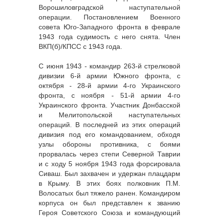
Ворошиловградской наступательной
операции. Постановлением Военного
совета Юго-Западного фронта в феврале
1943 года судимость с него снята. Член
ВКП(б)/КПСС с 1943 года.
С июня 1943 - командир 263-й стрелковой
дивизии 6-й армии Южного фронта, с
октября - 28-й армии 4-го Украинского
фронта, с ноября - 51-й армии 4-го
Украинского фронта. Участник Донбасской
и Мелитопольской наступательных
операций. В последней из этих операций
дивизия под его командованием, обходя
узлы обороны противника, с боями
прорвалась через степи Северной Таврии
и с ходу 5 ноября 1943 года форсировала
Сиваш. Был захвачен и удержан плацдарм
в Крыму. В этих боях полковник П.М.
Волосатых был тяжело ранен. Командиром
корпуса он был представлен к званию
Героя Советского Союза и командующий