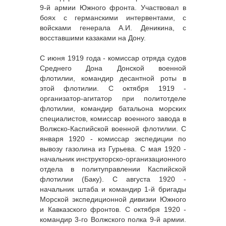
9-й армии Южного фронта. Участвовал в
боях с германскими интервентами, с
войсками генерала А.И. Деникина, с
восставшими казаками на Дону.
С июня 1919 года - комиссар отряда судов
Среднего Дона Донской военной
флотилии, командир десантной роты в
этой флотилии. С октября 1919 -
организатор-агитатор при политотделе
флотилии, командир батальона морских
специалистов, комиссар военного завода в
Волжско-Каспийской военной флотилии. С
января 1920 - комиссар экспедиции по
вывозу газолина из Гурьева. С мая 1920 -
начальник инструкторско-организационного
отдела в политуправлении Каспийской
флотилии (Баку). С августа 1920 -
начальник штаба и командир 1-й бригады
Морской экспедиционной дивизии Южного
и Кавказского фронтов. С октября 1920 -
командир 3-го Волжского полка 9-й армии.