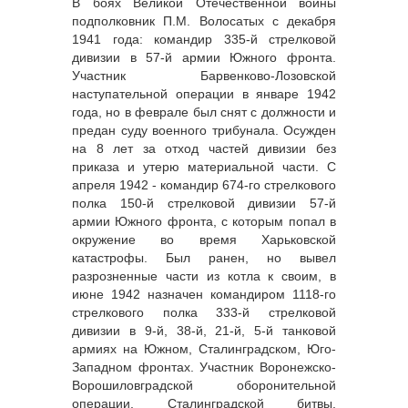
В боях Великой Отечественной войны
подполковник П.М. Волосатых с декабря
1941 года: командир 335-й стрелковой
дивизии в 57-й армии Южного фронта.
Участник Барвенково-Лозовской
наступательной операции в январе 1942
года, но в феврале был снят с должности и
предан суду военного трибунала. Осужден
на 8 лет за отход частей дивизии без
приказа и утерю материальной части. С
апреля 1942 - командир 674-го стрелкового
полка 150-й стрелковой дивизии 57-й
армии Южного фронта, с которым попал в
окружение во время Харьковской
катастрофы. Был ранен, но вывел
разрозненные части из котла к своим, в
июне 1942 назначен командиром 1118-го
стрелкового полка 333-й стрелковой
дивизии в 9-й, 38-й, 21-й, 5-й танковой
армиях на Южном, Сталинградском, Юго-
Западном фронтах. Участник Воронежско-
Ворошиловградской оборонительной
операции, Сталинградской битвы,