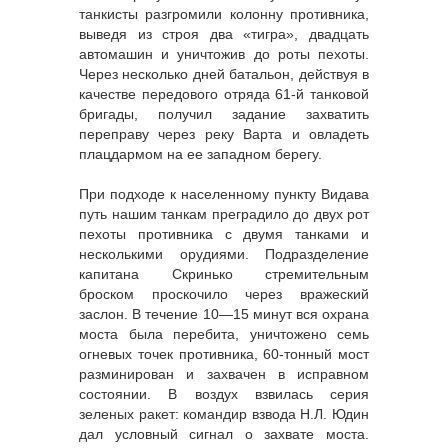
танкисты разгромили колонну противника,
выведя из строя два «тигра», двадцать
автомашин и уничтожив до роты пехоты.
Через несколько дней батальон, действуя в
качестве передового отряда 61-й танковой
бригады, получил задание захватить
переправу через реку Варта и овладеть
плацдармом на ее западном берегу.
При подходе к населенному пункту Видава
путь нашим танкам преградило до двух рот
пехоты противника с двумя танками и
несколькими орудиями. Подразделение
капитана Скринько стремительным
броском проскочило через вражеский
заслон. В течение 10—15 минут вся охрана
моста была перебита, уничтожено семь
огневых точек противника, 60-тонный мост
разминирован и захвачен в исправном
состоянии. В воздух взвилась серия
зеленых ракет: командир взвода Н.Л. Юдин
дал условный сигнал о захвате моста.