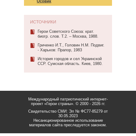
Осовик
ИСТОЧНИКИ
Герои Советского Союза: крат.
биогр. слов. Т.2. – Москва, 1988.
Гриченко И.Т., Головин Н.М. Подвиг.
- Харьков: Прапор, 1983
История городов и сел Украинской
ССР. Сумская область. Киев, 1980.
Международный патриотический интернет-
проект «Герои страны».
© 2000 - 2026 гг.
Свидетельство СМИ: Эл № ФС77-85279 от
30.05.2023
Несанкционированное использование
материалов сайта преследуется законом.