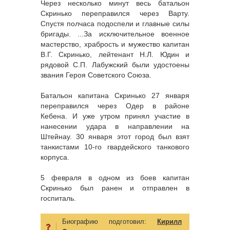
Через несколько минут весь батальон
Скринько переправился через Варту.
Спустя полчаса подоспели и главные силы
бригады. ...За исключительное военное
мастерство, храбрость и мужество капитан
В.Г. Скринько, лейтенант Н.Л. Юдин и
рядовой С.П. Лабужский были удостоены
звания Героя Советского Союза.
Батальон капитана Скринько 27 января
переправился через Одер в районе
Кебена. И уже утром принял участие в
нанесении удара в направлении на
Штейнау. 30 января этот город был взят
танкистами 10-го гвардейского танкового
корпуса.
5 февраля в одном из боев капитан
Скринько был ранен и отправлен в
госпиталь.
Биографию подготовил:
Кирилл