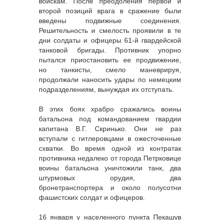
войскам. После преодоления первой и
второй позиций врага в сражение были
введены подвижные соединения.
Решительность и смелость проявили в те
дни солдаты и офицеры 61-й гвардейской
танковой бригады. Противник упорно
пытался приостановить ее продвижение,
но танкисты, смело маневрируя,
продолжали наносить удары по немецким
подразделениям, вынуждая их отступать.
В этих боях храбро сражались воины
батальона под командованием гвардии
капитана В.Г. Скринько. Они не раз
вступали с гитлеровцами в ожесточенные
схватки. Bо время одной из контратак
противника недалеко от города Петрковице
воины батальона уничтожили танк, два
штурмовых орудия, два
бронетранспортера и около полусотни
фашистских солдат и офицеров.
16 января у населенного пункта Пекашув