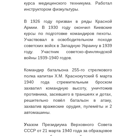
курса медицинского техникума. Работал
инструктором физкультуры.
В 1926 году призван в ряды Красной
Армии. В 1930 году окончил Киевские
курсы по подготовке командиров пехоты.
Участвовал в освободительном походе
советских войск в Западную Украину в 1939
году. Участник советско-финляндской
войны 1939-1940 годов.
Командир батальона 255-го стрелкового
полка капитан Х.М. Краснокутский 6 марта
1940 года стремительным броском
захватил командную высоту, уничтожив
противника, засевшего в траншеях и дотах,
решительно повёл батальон в атаку,
захватив вражеские орудия, пулемёты и 2
автомашины.
У
казом Президиума Верховного Совета
СССР от 21 марта 1940 года за образцовое