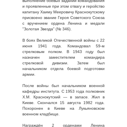
выполнение боевых заданий командования
и проявленные при этом отвагу и геройство
капитану Хаиму Мееровичу Краснокутскому
присвоено звание Героя Советского Союза
с вручением ордена Ленина и медали
"Золотая Звезда" (№ 346).
В боях Великой Отечественной войны с 22
июня 1941 года. Командовал 59-м
стрелковым полком. В 1943 году был
назначен заместителем командира
стрелковой дивизии. Затем был
начальником отдела боевой подготовки
армии.
После войны был начальником военной
кафедры института. С 1953 года полковник
Х.М. Краснокутский — в запасе. Жил в
Киеве. Скончался 15 августа 1982 года.
Похоронен в Киеве на Лукьяновском
военном кладбище.
Награждён 2 орденами Ленина