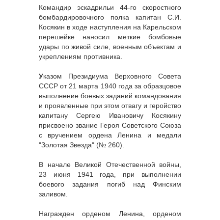
Командир эскадрильи 44-го скоростного
бомбардировочного полка капитан С.И.
Косякин в ходе наступления на Карельском
перешейке наносил меткие бомбовые
удары по живой силе, военным объектам и
укреплениям противника.
У
казом Президиума Верховного Совета
СССР от 21 марта 1940 года за образцовое
выполнение боевых заданий командования
и проявленные при этом отвагу и геройство
капитану Сергею Ивановичу Косякину
присвоено звание Героя Советского Союза
с вручением ордена Ленина и медали
"Золотая Звезда" (№ 260).
В начале Великой Отечественной войны,
23 июня 1941 года, при выполнении
боевого задания погиб над Финским
заливом.
Награжден орденом Ленина, орденом