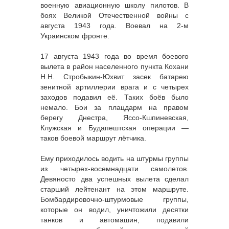
военную авиационную школу пилотов. В
боях Великой Отечественной войны с
августа 1943 года. Воевал на 2-м
Украинском фронте.
17 августа 1943 года во время боевого
вылета в район населенного пункта Кохани
Н.Н. Стробыкин-Юхвит засек батарею
зенитной артиллерии врага и с четырех
заходов подавил её. Таких боёв было
немало. Бои за плацдарм на правом
берегу Днестра, Яссо-Кшпиневская,
Клужская и Будапештская операции —
таков боевой маршрут лётчика.
Ему приходилось водить на штурмы группы
из четырех-восемнадцати самолетов.
Девяносто два успешных вылета сделал
старший лейтенант на этом маршруте.
Бомбардировочно-штурмовые группы,
которые он водил, уничтожили десятки
танков и автомашин, подавили