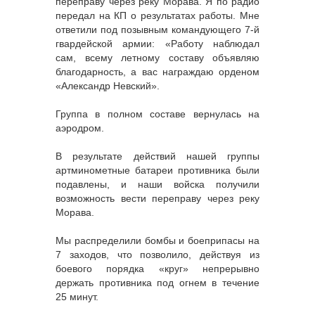
переправу через реку Морава. Я по радио
передал на КП о результатах работы. Мне
ответили под позывным командующего 7-й
гвардейской армии: «Работу наблюдал
сам, всему летному составу объявляю
благодарность, а вас награждаю орденом
«Александр Невский».
Группа в полном составе вернулась на
аэродром.
В результате действий нашей группы
артминометные батареи противника были
подавлены, и наши войска получили
возможность вести переправу через реку
Морава.
Мы распределили бомбы и боеприпасы на
7 заходов, что позволило, действуя из
боевого порядка «круг» непрерывно
держать противника под огнем в течение
25 минут.