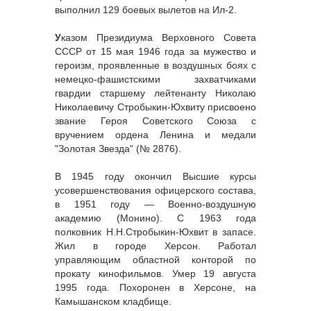
выполнил 129 боевых вылетов на Ил-2.
У
казом Президиума Верховного Совета
СССР от 15 мая 1946 года за мужество и
героизм, проявленные в воздушных боях с
немецко-фашистскими захватчиками
гвардии старшему лейтенанту Николаю
Николаевичу Стробыкин-Юхвиту присвоено
звание Героя Советского Союза с
вручением ордена Ленина и медали
"Золотая Звезда" (№ 2876).
В 1945 году окончил Высшие курсы
усовершенствования офицерского состава,
в 1951 году — Военно-воздушную
академию (Монино). С 1963 года
полковник Н.Н.Стробыкин-Юхвит в запасе.
Жил в городе Херсон. Работал
управляющим областной конторой по
прокату кинофильмов. Умер 19 августа
1995 года. Похоронен в Херсоне, на
Камышанском кладбище.