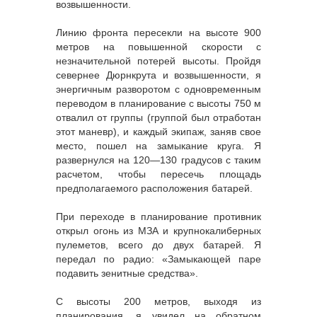
возвышенности.
Линию фронта пересекли на высоте 900
метров на повышенной скорости с
незначительной потерей высоты. Пройдя
севернее Дюрнкрута и возвышенности, я
энергичным разворотом с одновременным
переводом в планирование с высоты 750 м
отвалил от группы (группой был отработан
этот маневр), и каждый экипаж, заняв свое
место, пошел на замыкание круга. Я
развернулся на 120—130 градусов с таким
расчетом, чтобы пересечь площадь
предполагаемого расположения батарей.
При переходе в планирование противник
открыл огонь из МЗА и крупнокалиберных
пулеметов, всего до двух батарей. Я
передал по радио: «Замыкающей паре
подавить зенитные средства».
С высоты 200 метров, выходя из
планирования, я увидел на обратном