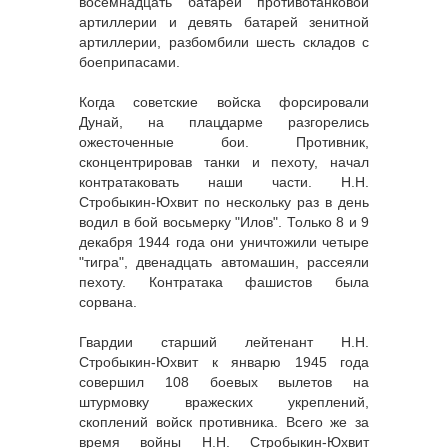
восемнадцать батарей противотанковой
артиллерии и девять батарей зенитной
артиллерии, разбомбили шесть складов с
боеприпасами.
Когда советские войска форсировали
Дунай, на плацдарме разгорелись
ожесточенные бои. Противник,
сконцентрировав танки и пехоту, начал
контратаковать наши части. Н.Н.
Стробыкин-Юхвит по нескольку раз в день
водил в бой восьмерку "Илов". Только 8 и 9
декабря 1944 года они уничтожили четыре
"тигра", двенадцать автомашин, рассеяли
пехоту. Контратака фашистов была
сорвана.
Гвардии старший лейтенант Н.Н.
Стробыкин-Юхвит к январю 1945 года
совершил 108 боевых вылетов на
штурмовку вражеских укреплений,
скоплений войск противника. Всего же за
время войны Н.Н. Стробыкин-Юхвит