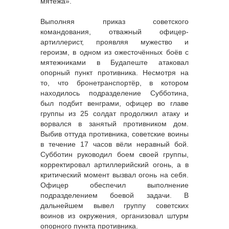
мятежа».
Выполняя приказ советского
командования, отважный офицер-
артиллерист, проявляя мужество и
героизм, в одном из ожесточённых боёв с
мятежниками в Будапеште атаковал
опорный пункт противника. Несмотря на
то, что бронетранспортёр, в котором
находилось подразделение Субботина,
был подбит венграми, офицер во главе
группы из 25 солдат продолжил атаку и
ворвался в занятый противником дом.
Выбив оттуда противника, советские воины
в течение 17 часов вёли неравный бой.
Субботин руководил боем своей группы,
корректировал артиллерийский огонь, а в
критический момент вызвал огонь на себя.
Офицер обеспечил выполнение
подразделением боевой задачи. В
дальнейшем вывел группу советских
воинов из окружения, организовал штурм
опорного пункта противника.