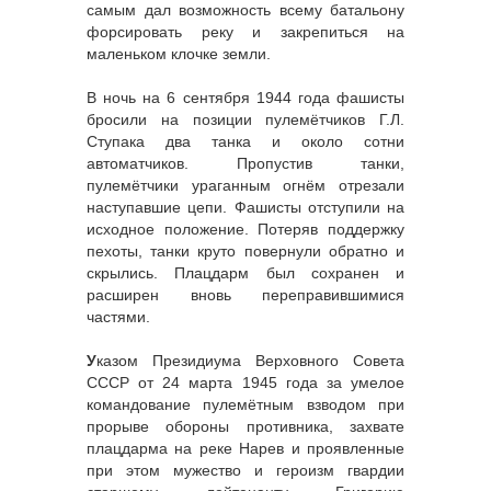
самым дал возможность всему батальону
форсировать реку и закрепиться на
маленьком клочке земли.
В ночь на 6 сентября 1944 года фашисты
бросили на позиции пулемётчиков Г.Л.
Ступака два танка и около сотни
автоматчиков. Пропустив танки,
пулемётчики ураганным огнём отрезали
наступавшие цепи. Фашисты отступили на
исходное положение. Потеряв поддержку
пехоты, танки круто повернули обратно и
скрылись. Плацдарм был сохранен и
расширен вновь переправившимися
частями.
У
казом Президиума Верховного Совета
СССР от 24 марта 1945 года за умелое
командование пулемётным взводом при
прорыве обороны противника, захвате
плацдарма на реке Нарев и проявленные
при этом мужество и героизм гвардии