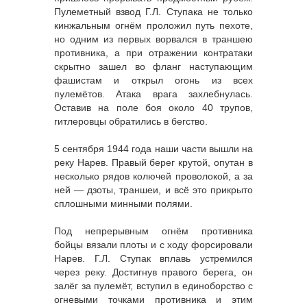
Пулеметный взвод Г.Л. Ступака не только
кинжальным огнём проложил путь пехоте,
но одним из первых ворвался в траншею
противника, а при отражении контратаки
скрытно зашел во фланг наступающим
фашистам и открыл огонь из всех
пулемётов. Атака врага захлебнулась.
Оставив на поле боя около 40 трупов,
гитлеровцы обратились в бегство.
5 сентября 1944 года наши части вышли на
реку Нарев. Правый берег крутой, опутан в
несколько рядов колючей проволокой, а за
ней — дзоты, траншеи, и всё это прикрыто
сплошными минными полями.
Под непрерывным огнём противника
бойцы вязали плоты и с ходу форсировали
Нарев. Г.Л. Ступак вплавь устремился
через реку. Достигнув правого берега, он
залёг за пулемёт, вступил в единоборство с
огневыми точками противника и этим