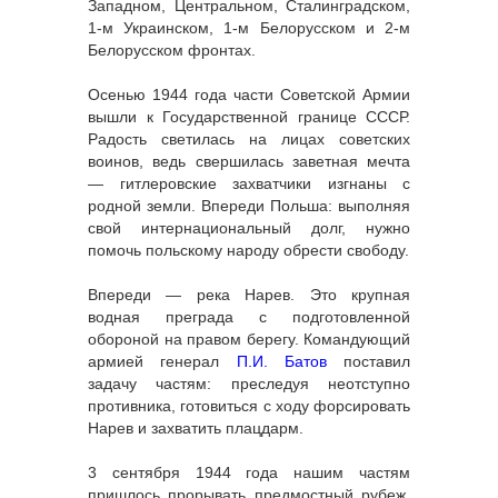
Западном, Центральном, Сталинградском,
1-м Украинском, 1-м Белорусском и 2-м
Белорусском фронтах.
Осенью 1944 года части Советской Армии
вышли к Государственной границе СССР.
Радость светилась на лицах советских
воинов, ведь свершилась заветная мечта
— гитлеровские захватчики изгнаны с
родной земли. Впереди Польша: выполняя
свой интернациональный долг, нужно
помочь польскому народу обрести свободу.
Впереди — река Нарев. Это крупная
водная преграда с подготовленной
обороной на правом берегу. Командующий
армией генерал
П.И. Батов
поставил
задачу частям: преследуя неотступно
противника, готовиться с ходу форсировать
Нарев и захватить плацдарм.
3 сентября 1944 года нашим частям
пришлось прорывать предмостный рубеж.