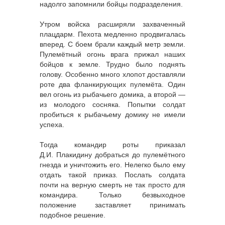
надолго запомнили бойцы подразделения.
Утром войска расширяли захваченный
плацдарм. Пехота медленно продвигалась
вперед. С боем брали каждый метр земли.
Пулемётный огонь врага прижал наших
бойцов к земле. Трудно было поднять
голову. Особенно много хлопот доставляли
роте два фланкирующих пулемёта. Один
вел огонь из рыбачьего домика, а второй —
из молодого сосняка. Попытки солдат
пробиться к рыбачьему домику не имели
успеха.
Тогда командир роты приказал
Д.И. Плакидину добраться до пулемётного
гнезда и уничтожить его. Нелегко было ему
отдать такой приказ. Послать солдата
почти на верную смерть не так просто для
командира. Только безвыходное
положение заставляет принимать
подобное решение.