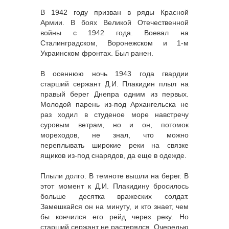
В 1942 году призван в ряды Красной
Армии. В боях Великой Отечественной
войны с 1942 года. Воевал на
Сталинградском, Воронежском и 1-м
Украинском фронтах. Был ранен.
В осеннюю ночь 1943 года гвардии
старший сержант Д.И. Плакидин плыл на
правый берег Днепра одним из первых.
Молодой парень из-под Архангельска не
раз ходил в студеное море навстречу
суровым ветрам, но и он, потомок
мореходов, не знал, что можно
переплывать широкие реки на связке
ящиков из-под снарядов, да еще в одежде.
Плыли долго. В темноте вышли на берег. В
этот момент к Д.И. Плакидину бросилось
больше десятка вражеских солдат.
Замешкайся он на минуту, и кто знает, чем
бы кончился его рейд через реку. Но
старший сержант не растерялся. Очередью