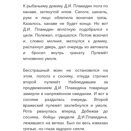
К рыбачьему домику Д.И. Плакидин полз по
канаве, затянутой илом. Сапоги, шинель,
руки и лицо облепила вонючая грязь.
Казалось, канаве не будет конца. Но вот
Д.И. Плакидин вплотную подобрался к
цели. Полежал, отдышался. Потом вскочил
и, словно молния, метнулся к домику,
распахнул дверь, дал очередь из автомата
и бросил внутрь гранату. Пулемёт
мгновенно умолк.
Бесстрашный воин не остановился на
этом, пополз к сосняку, откуда строчил
второй пулемёт. Наблюдавшие за
продвижением Д.И. Плакидина товарищи
замерли в напряжённом ожидании. И вот в
сосняке раздалась очередь. Второй
вражеский пулемёт захлебнулся и умолк.
Рота рванулась вперед. Добежав до
сосняка, бойцы увидели Д.И.Плакидина,
лежавшего на ветках. Был он весь измазан
грязью, но глаза задорно сияли.