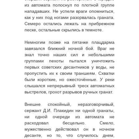
из автомата полоснул по плотной группе
нападавших. Не успели враги опомниться,
как у них под ногами разорвалась граната.
Семеро остались лежать на прибрежном
песке, остальные скрылись в темноте.
Немногим позже на пятачке плацдарма
завязался ближний ночной бой. Враг не
знал точно наших сил и небольшими
группами пехоты пытался уничтожить
первых советских десантников у воды, не
пропустить их к своим траншеям. Схватки
были короткие, но ожесточённые. У реки
слышался непрерывный треск автоматных
выстрелов, грохот разрывов ручных гранат.
Внешне спокойный, неразговорчивый,
сержант Д.И. Плакидин ни одной гранаты,
ни одной очереди из автомата не
расходовал бесцельно. Смело,
мужественно действовал он в ночном
десанте, но то, что случилось днем,