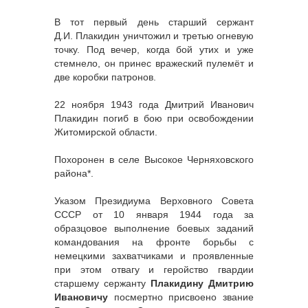
В тот первый день старший сержант
Д.И. Плакидин уничтожил и третью огневую
точку. Под вечер, когда бой утих и уже
стемнело, он принес вражеский пулемёт и
две коробки патронов.
22 ноября 1943 года Дмитрий Иванович
Плакидин погиб в бою при освобождении
Житомирской области.
Похоронен в селе Высокое Черняховского
района*.
Указом Президиума Верховного Совета
СССР от 10 января 1944 года за
образцовое выполнение боевых заданий
командования на фронте борьбы с
немецкими захватчиками и проявленные
при этом отвагу и геройство гвардии
старшему сержанту
Плакидину Дмитрию
Ивановичу
посмертно присвоено звание