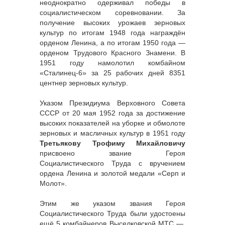
неоднократно одерживал победы в
социалистическом соревновании. За
получение высоких урожаев зерновых
культур по итогам 1948 года награждён
орденом Ленина, а по итогам 1950 года —
орденом Трудового Красного Знамени. В
1951 году намолотил комбайном
«Сталинец-6» за 25 рабочих дней 8351
центнер зерновых культур.
Указом Президиума Верховного Совета
СССР от 20 мая 1952 года за достижение
высоких показателей на уборке и обмолоте
зерновых и масличных культур в 1951 году
Третьякову Трофиму Михайловичу
присвоено звание Героя
Социалистического Труда с вручением
ордена Ленина и золотой медали «Серп и
Молот».
Этим же указом звания Героя
Социалистического Труда были удостоены
ещё 5 комбайнеров Выселковской МТС —