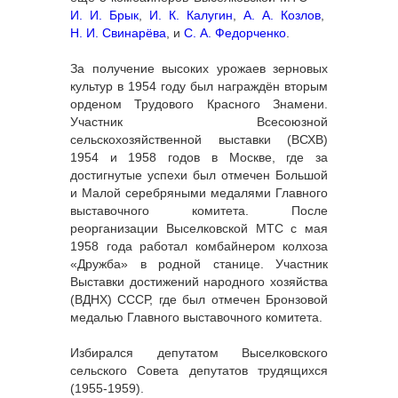
И. И. Брык
,
И. К. Калугин
,
А. А. Козлов
,
Н. И. Свинарёва
, и
С. А. Федорченко
.
За получение высоких урожаев зерновых
культур в 1954 году был награждён вторым
орденом Трудового Красного Знамени.
Участник Всесоюзной
сельскохозяйственной выставки (ВСХВ)
1954 и 1958 годов в Москве, где за
достигнутые успехи был отмечен Большой
и Малой серебряными медалями Главного
выставочного комитета. После
реорганизации Выселковской МТС с мая
1958 года работал комбайнером колхоза
«Дружба» в родной станице. Участник
Выставки достижений народного хозяйства
(ВДНХ) СССР, где был отмечен Бронзовой
медалью Главного выставочного комитета.
Избирался депутатом Выселковского
сельского Совета депутатов трудящихся
(1955-1959).