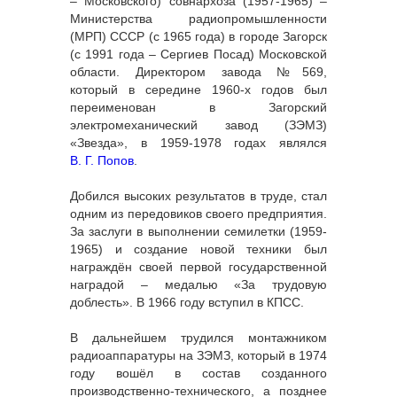
– Московского) совнархоза (1957-1965) –
Министерства радиопромышленности
(МРП) СССР (с 1965 года) в городе Загорск
(с 1991 года – Сергиев Посад) Московской
области. Директором завода №569,
который в середине 1960-х годов был
переименован в Загорский
электромеханический завод (ЗЭМЗ)
«Звезда», в 1959-1978 годах являлся
В. Г. Попов
.
Добился высоких результатов в труде, стал
одним из передовиков своего предприятия.
За заслуги в выполнении семилетки (1959-
1965) и создание новой техники был
награждён своей первой государственной
наградой – медалью «За трудовую
доблесть». В 1966 году вступил в КПСС.
В дальнейшем трудился монтажником
радиоаппаратуры на ЗЭМЗ, который в 1974
году вошёл в состав созданного
производственно-технического, а позднее