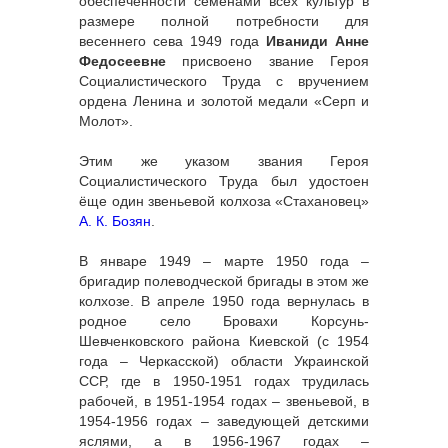
обеспеченности семенами всех культур в
размере полной потребности для
весеннего сева 1949 года
Иваниди Анне
Федосеевне
присвоено звание Героя
Социалистического Труда с вручением
ордена Ленина и золотой медали «Серп и
Молот».
Этим же указом звания Героя
Социалистического Труда был удостоен
ёще один звеньевой колхоза «Стахановец»
А. К. Бозян
.
В январе 1949 – марте 1950 года –
бригадир полеводческой бригады в этом же
колхозе. В апреле 1950 года вернулась в
родное село Бровахи Корсунь-
Шевченковского района Киевской (с 1954
года – Черкасской) области Украинской
ССР, где в 1950-1951 годах трудилась
рабочей, в 1951-1954 годах – звеньевой, в
1954-1956 годах – заведующей детскими
яслями, а в 1956-1967 годах –