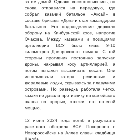
затем домой. Однако, восстановившись, он
снова отправился на передовую, где
собрал казачий батальон «Аксай» в
составе бригады «Дон» и стал командиром
батальона. Его подразделение держало
оборону на Кинбурнской косе, напротив
Очакова. Между казаками и позициями
артиллерии ВСУ было лишь 9-10
километров Днепровского лимана. С той
стороны противник постоянно запускал
дроны, накрывал косу артиллерией, а
потом пытался высаживать десант. Они
использовали катера, резиновые и
дюралевые лодки, скрываясь за плавучими
островами. Но разведка работала чётко,
казаки не давали противнику ни малейшего
шанса на прорыв, отсекая его огневой
мощью.
12 июня 2024 года погиб в результате
ракетного обстрела ВСУ. Похоронен в
Новороссийске на Аллее славы кладбища
Щелба.