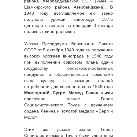
района Азербайджанской ССР (ныне –
Шамкирского района Азербайджана). В
1948 году возглавляемое ею звено
получило урожай винограда 187,6
центнера с гектара на площади 3 гектара
поливных виноградников.
Указом Президиума Верховного Совета
СССР от 5 октября 1949 года за получение
высоких урожаев винограда в 1948 году
при выполнении совхозом плана сдачи
государству сельскохозяйственных
продуктов и обеспеченности семенами
всех культур в размере полной
потребности для весеннего сева 1949 года
Мамедовой Сугре Мамед Гасан кызы
присвоено звание Героя
Социалистического Труда с вручением
ордена Ленина и золотой медали «Серп и
Молот».
Этим же указом звания Героя
Социалистического Труда были удостоены