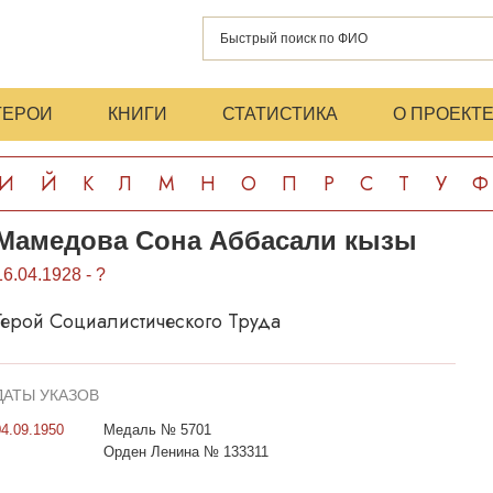
ГЕРОИ
КНИГИ
СТАТИСТИКА
О ПРОЕКТ
И
Й
К
Л
М
Н
О
П
Р
С
Т
У
Ф
Мамедова Сона Аббасали кызы
16.04.1928 - ?
Герой Социалистического Труда
ДАТЫ УКАЗОВ
04.09.1950
Медаль № 5701
Орден Ленина № 133311