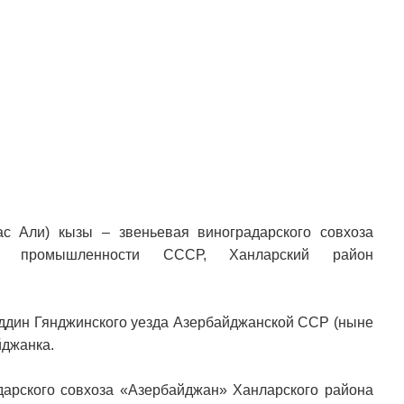
с Али) кызы – звеньевая виноградарского совхоза
ой промышленности СССР, Ханларский район
аддин Гянджинского уезда Азербайджанской ССР (ныне
йджанка.
дарского совхоза «Азербайджан» Ханларского района