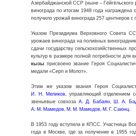
Азербайджанской ССР (ныне – Гёйгёльского 
винограда по итогам 1948 года награждена 
получило урожай винограда 257 центнеров с г
Указом Президиума Верховного Совета СС
урожаев винограда на поливных виноградни
сдачи государству сельскохозяйственных пр
культур в размере полной потребности для 
кызы
присвоено звание Героя Социалистич
медали «Серп и Молот».
Этим же указом звания Героя Социалист
И. Н. Меликов
, управляющий отделением 
звеньевые совхоза
А. Д. Бабаян
,
Ш. А. Ба
А. М. Мамедов
,
М. М. Мамедов
,
М. Г. Саюнц
.
В 1953 году вступила в КПСС. Участница Вс
года в Москве, где за получение в 1955 го