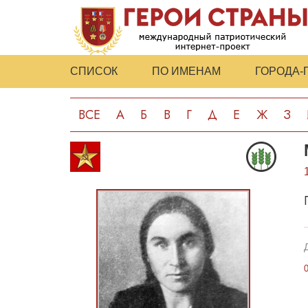
СПИСОК
ПО ИМЕНАМ
ГОРОДА-
ВСЕ
А
Б
В
Г
Д
Е
Ж
З