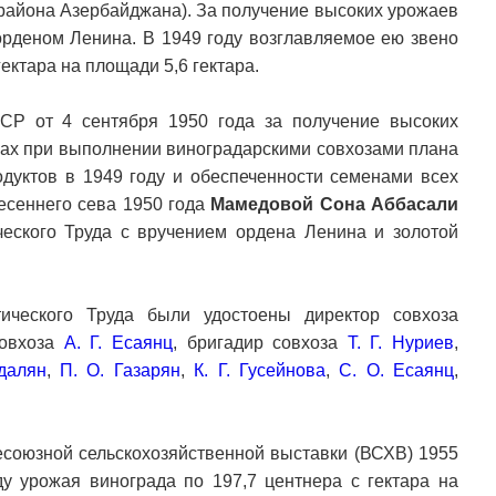
района Азербайджана). За получение высоких урожаев
орденом Ленина. В 1949 году возглавляемое ею звено
ектара на площади 5,6 гектара.
СР от 4 сентября 1950 года за получение высоких
ках при выполнении виноградарскими совхозами плана
одуктов в 1949 году и обеспеченности семенами всех
весеннего сева 1950 года
Мамедовой Сона Аббасали
еского Труда с вручением ордена Ленина и золотой
ического Труда были удостоены директор совхоза
совхоза
А. Г. Есаянц
, бригадир совхоза
Т. Г. Нуриев
,
далян
,
П. О. Газарян
,
К. Г. Гусейнова
,
С. О. Есаянц
,
есоюзной сельскохозяйственной выставки (ВСХВ) 1955
ду урожая винограда по 197,7 центнера с гектара на