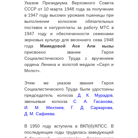
Указом Президиума Верховного Совета
СССР от 10 марта 1948 года за получение
в 1947 году высоких урожаев пшеницы при
выполнении колхозом обязательных
поставок и натуроплаты за работу МТС в
1947 году и обеспеченности семенами
зерновых культур для весеннего сева 1948
года
Мамедовой Асе Али кызы
присвоено звание Героя
Социалистического Труда с вручением
ордена Ленина и золотой медали «Серп и
Молот».
Этим же указом звания Героя
Социалистического Труда были удостоены
председатель колхоза
Д. К. Мурадов
,
звеньевые колхоза
С. А. Гасанова
,
И. М. Мехтиев
,
Г. Д. Саркарова
,
Д. М. Сафиева
.
В 1950 году вступила в ВКП(б)/КПСС. В
последующие годы трудилась заведующей