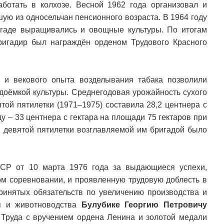
ботать в колхозе. Весной 1962 года организовал и
шую из односельчан пенсионного возраста. В 1964 году
игаде выращивались и овощные культуры. По итогам
ригадир был награждён орденом Трудового Красного
 и векового опыта возделывания табака позволили
удоёмкой культуры. Среднегодовая урожайность сухого
ятой пятилетки (1971–1975) составила 28,2 центнера с
у – 33 центнера с гектара на площади 75 гектаров при
ды девятой пятилетки возглавляемой им бригадой было
.
СР от 10 марта 1976 года за выдающиеся успехи,
ом соревновании, и проявленную трудовую доблесть в
ринятых обязательств по увеличению производства и
ия и животноводства
Булубике Георгию Петровичу
 Труда с вручением ордена Ленина и золотой медали