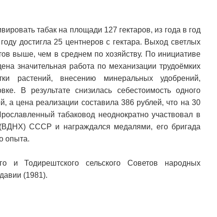
ивировать табак на площади 127 гектаров, из года в год
 году достигла 25 центнеров с гектара. Выход светлых
тов выше, чем в среднем по хозяйству. По инициативе
дена значительная работа по механизации трудоёмких
тки растений, внесению минеральных удобрений,
вке. В результате снизилась себестоимость одного
й, а цена реализации составила 386 рублей, что на 30
 Прославленный табаковод неоднократно участвовал в
 (ВДНХ) СССР и награждался медалями, его бригада
о опыта.
ого и Тодирештского сельского Советов народных
давии (1981).