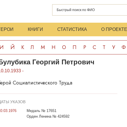
ГЕРОИ
КНИГИ
СТАТИСТИКА
О ПРОЕКТ
И
Й
К
Л
М
Н
О
П
Р
С
Т
У
Ф
Булубика Георгий Петрович
10.10.1933 -
Герой Социалистического Труда
ДАТЫ УКАЗОВ
10.03.1976
Медаль № 17651
Орден Ленина № 424592