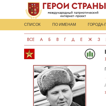
СПИСОК
ПО ИМЕНАМ
ГОРОДА-
ВСЕ
А
Б
В
Г
Д
Е
Ж
З