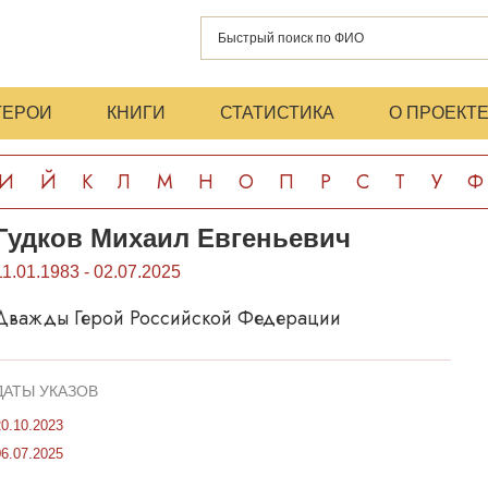
ГЕРОИ
КНИГИ
СТАТИСТИКА
О ПРОЕКТ
И
Й
К
Л
М
Н
О
П
Р
С
Т
У
Ф
Гудков Михаил Евгеньевич
11.01.1983 - 02.07.2025
Дважды Герой Российской Федерации
ДАТЫ УКАЗОВ
20.10.2023
06.07.2025