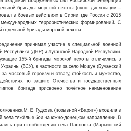
ой академии Вооружённых сил Российской Федерации
дельной бригады морской пехоты (пункт дислокации –
вовал в боевых действиях в Сирии, где Россия с 2015
 международных террористических формирований. С
й отдельной бригады морской пехоты.
оединения принимал участие в специальной военной
й Республики (ДНР) и Луганской Народной Республики.
ужащие 155-й бригады морской пехоты отличились в
Украины (ВСУ), в частности за село Мощун (Бучанский
 за массовый героизм и отвагу, стойкость и мужество,
ействиях по защите Отечества и государственных
иктов, бригаде присвоено почётное наименование
лковника М. Е. Гудкова (позывной «Варяг») входила в
рой вела тяжёлые бои на южно-донецком направлении. В
ились при освобождении села Павловка (Марьинский