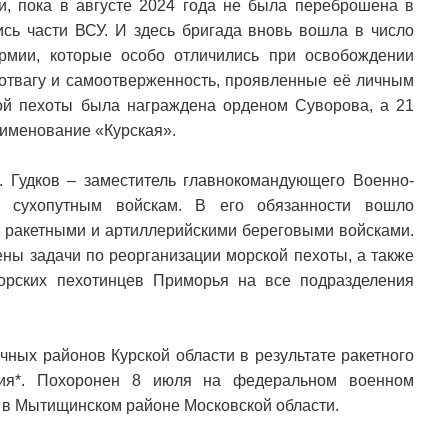
, пока в августе 2024 года не была переброшена в
ись части ВСУ. И здесь бригада вновь вошла в число
рмии, которые особо отличились при освобождении
 отвагу и самоотверженность, проявленные её личным
кой пехоты была награждена орденом Суворова, а 21
аименование «Курская».
. Гудков – заместитель главнокомандующего Военно-
 сухопутным войскам. В его обязанности вошло
и ракетными и артиллерийскими береговыми войсками.
ны задачи по реорганизации морской пехоты, а также
орских пехотинцев Приморья на все подразделения
чных районов Курской области в результате ракетного
ния*. Похоронен 8 июля на федеральном военном
 в Мытищинском районе Московской области.