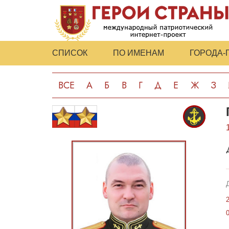
СПИСОК
ПО ИМЕНАМ
ГОРОДА-
ВСЕ
А
Б
В
Г
Д
Е
Ж
З