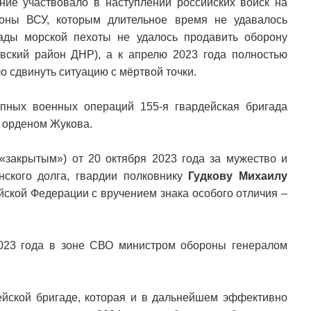
ие участвовало в наступлении российских войск на
роны ВСУ, которым длительное время не удавалось
гады морской пехоты не удалось продавить оборону
вский район ДНР), а к апрелю 2023 года полностью
о сдвинуть ситуацию с мёртвой точки.
упных военных операций 155-я гвардейская бригада
а орденом Жукова.
«закрытым») от 20 октября 2023 года за мужество и
нского долга, гвардии полковнику
Гудкову Михаилу
ской Федерации с вручением знака особого отличия –
023 года в зоне СВО министром обороны генералом
ейской бригаде, которая и в дальнейшем эффективно