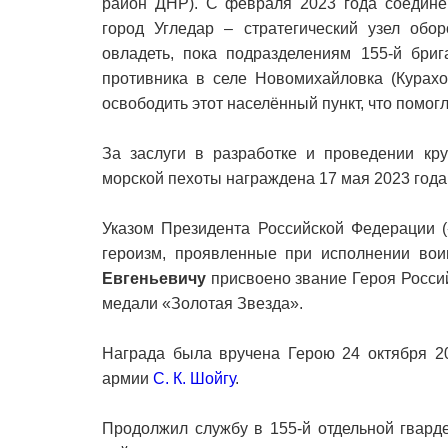
район ДНР). С февраля 2023 года соединен
город Угледар – стратегический узел обо
овладеть, пока подразделениям 155-й бри
противника в селе Новомихайловка (Курахо
освободить этот населённый пункт, что помогл
За заслуги в разработке и проведении кр
морской пехоты награждена 17 мая 2023 год
Указом Президента Российской Федерации (
героизм, проявленные при исполнении вои
Евгеньевичу
присвоено звание Героя Россий
медали «Золотая Звезда».
Награда была вручена Герою 24 октября 2
армии
С. К. Шойгу
.
Продолжил службу в 155-й отдельной гвард