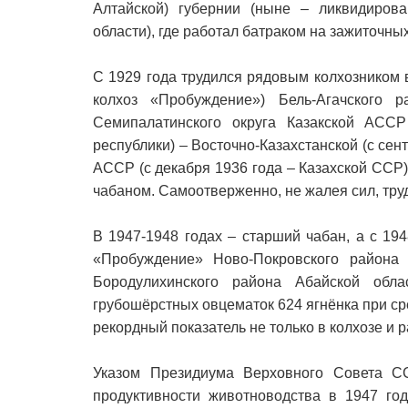
Алтайской) губернии (ныне – ликвидирова
области), где работал батраком на зажиточных
С 1929 года трудился рядовым колхозником 
колхоз «Пробуждение») Бель-Агачского 
Семипалатинского округа Казакской АСС
республики) – Восточно-Казахстанской (с сен
АССР (с декабря 1936 года – Казахской ССР).
чабаном. Самоотверженно, не жалея сил, тру
В 1947-1948 годах – старший чабан, а с 1
«Пробуждение» Ново-Покровского района
Бородулихинского района Абайской обл
грубошёрстных овцематок 624 ягнёнка при ср
рекордный показатель не только в колхозе и р
Указом Президиума Верховного Совета С
продуктивности животноводства в 1947 го