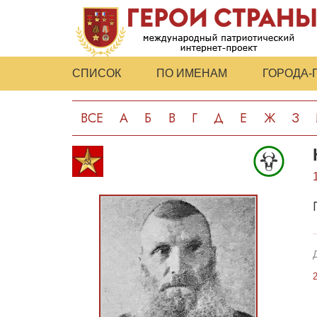
СПИСОК
ПО ИМЕНАМ
ГОРОДА-
ВСЕ
А
Б
В
Г
Д
Е
Ж
З