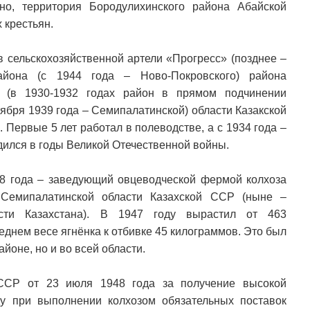
но, территория Бородулихинского района Абайской
 крестьян.
в сельскохозяйственной артели «Прогресс» (позднее –
района (с 1944 года – Ново-Покровского) района
Р (в 1930-1932 годах район в прямом подчинении
тября 1939 года – Семипалатинской) области Казакской
 Первые 5 лет работал в полеводстве, а с 1934 года –
дился в годы Великой Отечественной войны.
948 года – заведующий овцеводческой фермой колхоза
 Семипалатинской области Казахской ССР (ныне –
асти Казахстана). В 1947 году вырастил от 463
еднем весе ягнёнка к отбивке 45 килограммов. Это был
айоне, но и во всей области.
ССР от 23 июля 1948 года за получение высокой
ду при выполнении колхозом обязательных поставок