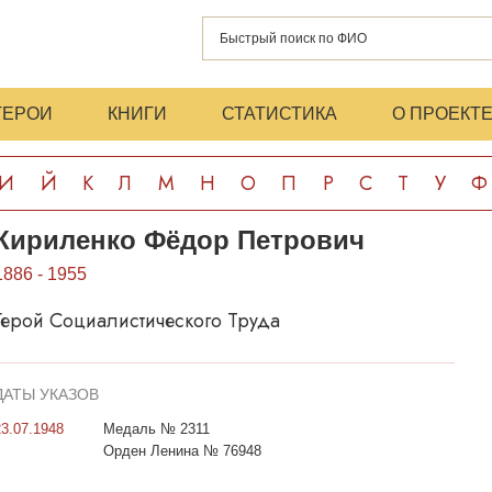
ГЕРОИ
КНИГИ
СТАТИСТИКА
О ПРОЕКТ
И
Й
К
Л
М
Н
О
П
Р
С
Т
У
Ф
Кириленко Фёдор Петрович
1886 - 1955
Герой Социалистического Труда
ДАТЫ УКАЗОВ
23.07.1948
Медаль № 2311
Орден Ленина № 76948