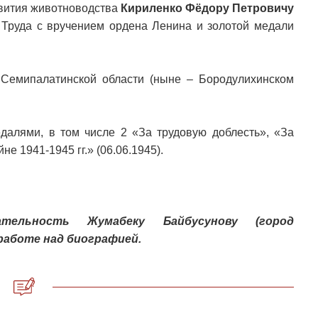
звития животноводства
Кириленко Фёдору Петровичу
 Труда с вручением ордена Ленина и золотой медали
Семипалатинской области (ныне – Бородулихинском
едалями, в том числе 2 «За трудовую доблесть», «За
е 1941-1945 гг.» (06.06.1945).
тельность Жумабеку Байбусунову (город
работе над биографией.