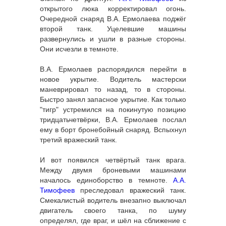
открытого люка корректировал огонь.
Очередной снаряд В.А. Ермолаева поджёг
второй танк. Уцелевшие машины
развернулись и ушли в разные стороны.
Они исчезли в темноте.
В.А. Ермолаев распорядился перейти в
новое укрытие. Водитель мастерски
маневрировал то назад, то в стороны.
Быстро занял запасное укрытие. Как только
"тигр" устремился на покинутую позицию
тридцатьчетвёрки, В.А. Ермолаев послал
ему в борт бронебойный снаряд. Вспыхнул
третий вражеский танк.
И вот появился четвёртый танк врага.
Между двумя броневыми машинами
началось единоборство в темноте.
А.А.
Тимофеев
преследовал вражеский танк.
Смекалистый водитель внезапно выключал
двигатель своего танка, по шуму
определял, где враг, и шёл на сближение с