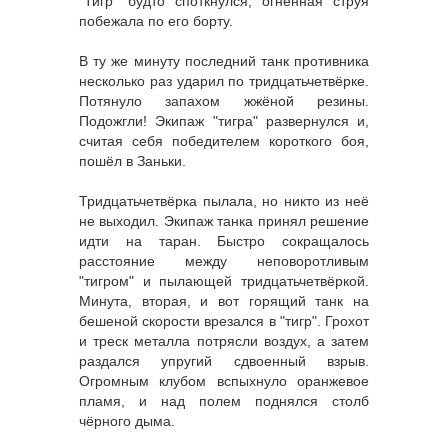
"Тигр" будто споткнулся, огненная струя
побежала по его борту.
В ту же минуту последний танк противника
несколько раз ударил по тридцатьчетвёрке.
Потянуло запахом жжёной резины.
Подожгли! Экипаж "тигра" развернулся и,
считая себя победителем короткого боя,
пошёл в Заньки.
Тридцатьчетвёрка пылала, но никто из неё
не выходил. Экипаж танка принял решение
идти на таран. Быстро сокращалось
расстояние между неповоротливым
"тигром" и пылающей тридцатьчетвёркой.
Минута, вторая, и вот горящий танк на
бешеной скорости врезался в "тигр". Грохот
и треск металла потрясли воздух, а затем
раздался упругий сдвоенный взрыв.
Огромным клубом вспыхнуло оранжевое
пламя, и над полем поднялся столб
чёрного дыма.