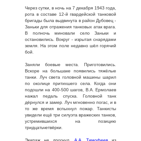
Через сутки, в ночь на 7 декабря 1943 года,
рота в составе 12-й гвардейской танковой
бригады была выдвинута в район Дубовец -
Заньки для отражения танковых атак врага.
В полночь миновали село Заньки и
остановились. Вокруг - изрытая снарядами
земля. На этом поле недавно шёл горячий
бой.
Заняли боевые места. Приготовились.
Вскоре на большаке появились тяжёлые
танки. Луч света головной машины шарил
по околице притихшего села. Когда они
подошли на 400-500 шагов, В.А. Ермолаев
нажал педаль спуска. Головной танк
дёрнулся и замер. Луч мгновенно погас, и в
то же время вспыхнул пожар. Танкисты
увидели ещё три силуэта вражеских танков,
устремившихся на позицию
тридцатьчетвёрки.
Экипаж не дрогнул.
А.А. Тимофеев
из