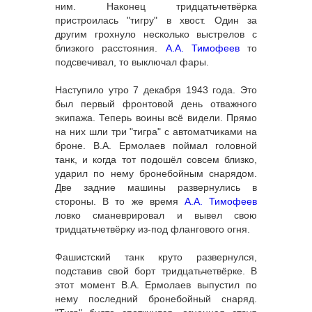
ним. Наконец тридцатьчетвёрка
пристроилась "тигру" в хвост. Один за
другим грохнуло несколько выстрелов с
близкого расстояния.
А.А. Тимофеев
то
подсвечивал, то выключал фары.
Наступило утро 7 декабря 1943 года. Это
был первый фронтовой день отважного
экипажа. Теперь воины всё видели. Прямо
на них шли три "тигра" с автоматчиками на
броне. В.А. Ермолаев поймал головной
танк, и когда тот подошёл совсем близко,
ударил по нему бронебойным снарядом.
Две задние машины развернулись в
стороны. В то же время
А.А. Тимофеев
ловко сманеврировал и вывел свою
тридцатьчетвёрку из-под флангового огня.
Фашистский танк круто развернулся,
подставив свой борт тридцатьчетвёрке. В
этот момент В.А. Ермолаев выпустил по
нему последний бронебойный снаряд.