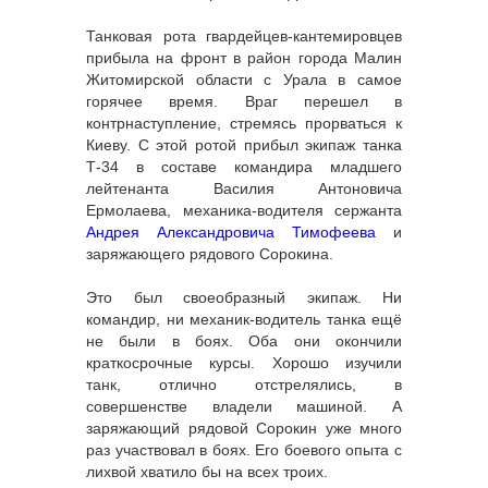
Танковая рота гвардейцев-кантемировцев
прибыла на фронт в район города Малин
Житомирской области с Урала в самое
горячее время. Враг перешел в
контрнаступление, стремясь прорваться к
Киеву. С этой ротой прибыл экипаж танка
Т-34 в составе командира младшего
лейтенанта Василия Антоновича
Ермолаева, механика-водителя сержанта
Андрея Александровича Тимофеева
и
заряжающего рядового Сорокина.
Это был своеобразный экипаж. Ни
командир, ни механик-водитель танка ещё
не были в боях. Оба они окончили
краткосрочные курсы. Хорошо изучили
танк, отлично отстрелялись, в
совершенстве владели машиной. А
заряжающий рядовой Сорокин уже много
раз участвовал в боях. Его боевого опыта с
лихвой хватило бы на всех троих.