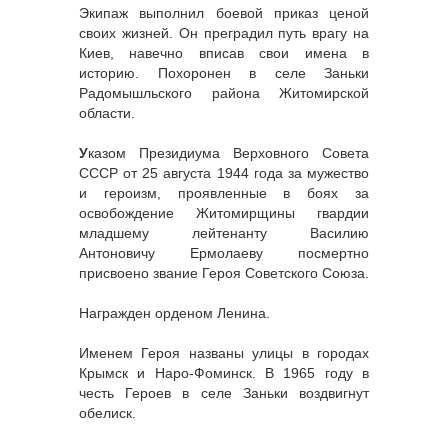
Экипаж выполнил боевой приказ ценой
своих жизней. Он преградил путь врагу на
Киев, навечно вписав свои имена в
историю. Похоронен в селе Заньки
Радомышльского района Житомирской
области.
У
казом Президиума Верховного Совета
СССР от 25 августа 1944 года за мужество
и героизм, проявленные в боях за
освобождение Житомирщины гвардии
младшему лейтенанту Василию
Антоновичу Ермолаеву посмертно
присвоено звание Героя Советского Союза.
Награжден орденом Ленина.
Именем Героя названы улицы в городах
Крымск и Наро-Фоминск. В 1965 году в
честь Героев в селе Заньки воздвигнут
обелиск.