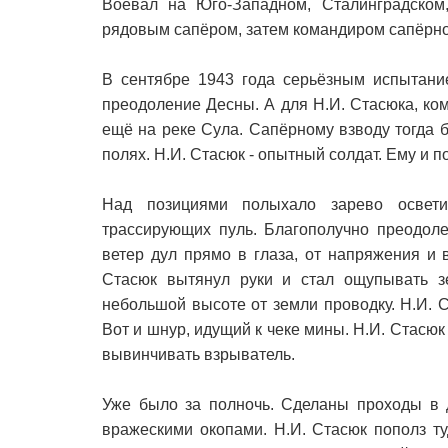
Воевал на Юго-Западном, Сталинградском
рядовым сапёром, затем командиром сапёрно
В сентябре 1943 года серьёзным испытани
преодоление Десны. А для Н.И. Стасюка, ко
ещё на реке Сула. Сапёрному взводу тогда 
полях. Н.И. Стасюк - опытный солдат. Ему и 
Над позициями полыхало зарево осветит
трассирующих пуль. Благополучно преодоле
ветер дул прямо в глаза, от напряжения и 
Стасюк вытянул руки и стал ощупывать з
небольшой высоте от земли проводку. Н.И. С
Вот и шнур, идущий к чеке мины. Н.И. Стасю
вывинчивать взрыватель.
Уже было за полночь. Сделаны проходы в 
вражескими окопами. Н.И. Стасюк пополз т