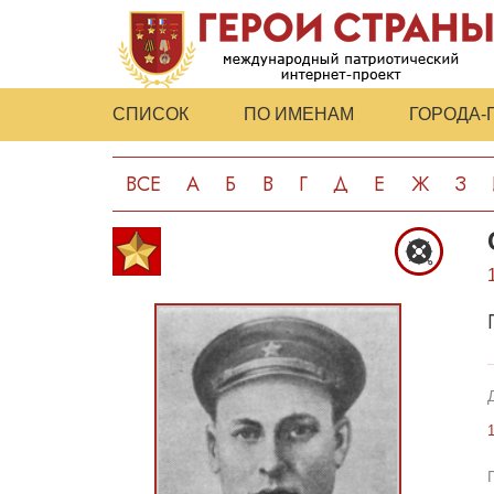
СПИСОК
ПО ИМЕНАМ
ГОРОДА-
ВСЕ
А
Б
В
Г
Д
Е
Ж
З