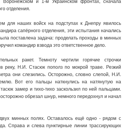
, Воронежском и 1-м Украинском фронтах, сначала
го отделения.
ем для наших войск на подступах к Днепру явилось
мандира сапёрного отделения, эти испытания начались
была поставлена задача: проделать проходы в минных
поручил командир взвода это ответственное дело.
ельных ракет. Темноту чертили горячие строчки
в реку, Н.И. Стасюк пополз по мокрой траве. Резкий
ветра они слезились. Осторожно, словно слепой, Н.И.
емлю. Вот его пальцы наткнулись на натянутую на
тасюк замер и тихо-тихо заскользил по ней пальцами.
к осторожно обрезал шнур, немного передохнул и начал
двух минных полях. Оставалось ещё одно - рядом с
уда. Справа и слева пунктирные линии трассирующих