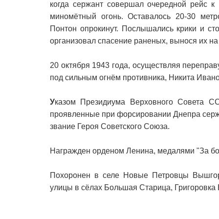
когда сержант совершал очередной рейс к 
миномётный огонь. Оставалось 20-30 метр
Понтон опрокинут. Послышались крики и ст
организовал спасение раненых, вынося их на 
20 октября 1943 года, осуществляя переправ
под сильным огнём противника, Никита Иван
У
казом Президиума Верховного Совета СС
проявленные при форсировании Днепра серж
звание Героя Советского Союза.
Награжден орденом Ленина, медалями "За бое
Похоронен в селе Новые Петровцы Вышгоро
улицы в сёлах Большая Старица, Григоровка 