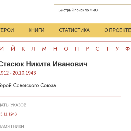
ГЕРОИ
КНИГИ
СТАТИСТИКА
О ПРОЕКТ
И
Й
К
Л
М
Н
О
П
Р
С
Т
У
Ф
Стасюк Никита Иванович
1912 - 20.10.1943
Герой Советского Союза
ДАТЫ УКАЗОВ
13.11.1943
ПАМЯТНИКИ