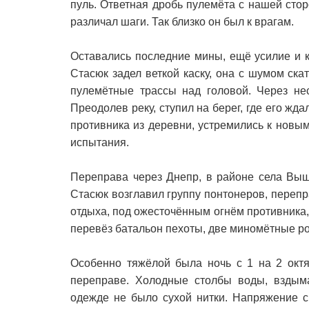
пуль. Ответная дробь пулемёта с нашей сто
различал шаги. Так близко он был к врагам.
Оставались последние мины, ещё усилие и к
Стасюк задел веткой каску, она с шумом ск
пулемётные трассы над головой. Через нес
Преодолев реку, ступил на берег, где его жд
противника из деревни, устремились к новы
испытания.
Переправа через Днепр, в районе села Вышг
Стасюк возглавил группу понтонеров, перепр
отдыха, под ожесточённым огнём противника, 
перевёз батальон пехоты, две миномётные рот
Особенно тяжёлой была ночь с 1 на 2 октя
переправе. Холодные столбы воды, вздым
одежде не было сухой нитки. Напряжение си