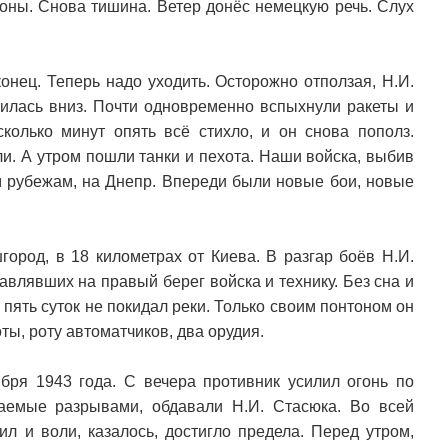
роны. Снова тишина. Ветер донёс немецкую речь. Слух
онец. Теперь надо уходить. Осторожно отползая, Н.И.
атилась вниз. Почти одновременно вспыхнули ракеты и
колько минут опять всё стихло, и он снова пополз.
али. А утром пошли танки и пехота. Наши войска, выбив
м рубежам, на Днепр. Впереди были новые бои, новые
ород, в 18 километрах от Киева. В разгар боёв Н.И.
авлявших на правый берег войска и технику. Без сна и
пять суток не покидал реки. Только своим понтоном он
ы, роту автоматчиков, два орудия.
бря 1943 года. С вечера противник усилил огонь по
аемые разрывами, обдавали Н.И. Стасюка. Во всей
л и воли, казалось, достигло предела. Перед утром,