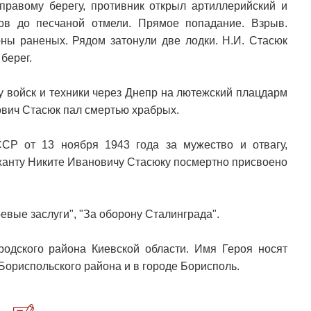
правому берегу, противник открыл артиллерийский и
ов до песчаной отмели. Прямое попадание. Взрыв.
оны раненых. Рядом затонули две лодки. Н.И. Стасюк
берег.
у войск и техники через Днепр на лютежский плацдарм
ович Стасюк пал смертью храбрых.
СР от 13 ноября 1943 года за мужество и отвагу,
анту Никите Ивановичу Стасюку посмертно присвоено
вые заслуги", "За оборону Сталинграда".
дского района Киевской области. Имя Героя носят
Бориспольского района и в городе Борисполь.