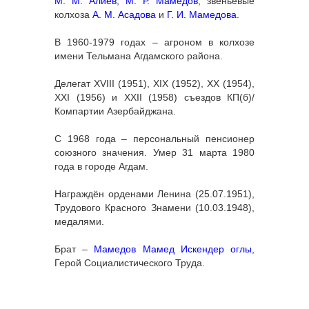
М. М. Алиев
,
М. Р. Мамедов
, звеньевые
колхоза
А. М. Асадова
и
Г. И. Мамедова
.
В 1960-1979 годах – агроном в колхозе
имени Тельмана Агдамского района.
Делегат XVIII (1951), XIX (1952), XX (1954),
XXI (1956) и XXII (1958) съездов КП(б)/
Компартии Азербайджана.
С 1968 года – персональный пенсионер
союзного значения. Умер 31 марта 1980
года в городе Агдам.
Награждён орденами Ленина (25.07.1951),
Трудового Красного Знамени (10.03.1948),
медалями.
Брат –
Мамедов Мамед Искендер оглы
,
Герой Социалистического Труда.