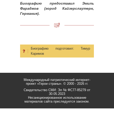
Биографию предоставил Эмиль
Фараджов (город Кайзерслаутерн,
Германия).
Биографию подготовил:
Тимур
Каримов
Международный патриотический интернет-
проект «Герои страны».
© 2000 - 2026 гг.
Свидетельство СМИ: Эл № ФС77-85279 от
30.05.2023
Несанкционированное использование
материалов сайта преследуется законом.