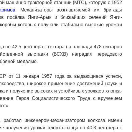
ой машинно-тракторной станции (МТС), которую с 1952
аримов
. Механизаторы возглавляемой им бригады
ов посёлка Янги-Арык и ближайших селений Янги-
пкоробы которых получали стабильно высокие урожаи
а по 42,5 центнера с гектара на площади 478 гектаров
яйственной выставки (ВСХВ) наградил передового
бряной медалью.
СР от 11 января 1957 года за выдающиеся успехи,
опководства, широкое применение достижений науки и
ка и получение высоких и устойчивых урожаев хлопка-
вание Героя Социалистического Труда с вручением
лот».
 работал инженером-механизатором колхоза имени
ие получения урожая хлопка-сырца по 40,3 центнера с