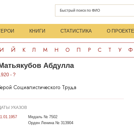
ГЕРОИ
КНИГИ
СТАТИСТИКА
О ПРОЕКТ
И
Й
К
Л
М
Н
О
П
Р
С
Т
У
Ф
Матьякубов Абдулла
1920 - ?
Герой Социалистического Труда
ДАТЫ УКАЗОВ
11.01.1957
Медаль № 7502
Орден Ленина № 313904