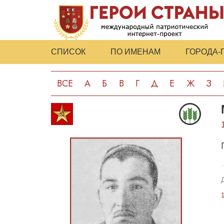
СПИСОК
ПО ИМЕНАМ
ГОРОДА-
ВСЕ
А
Б
В
Г
Д
Е
Ж
З